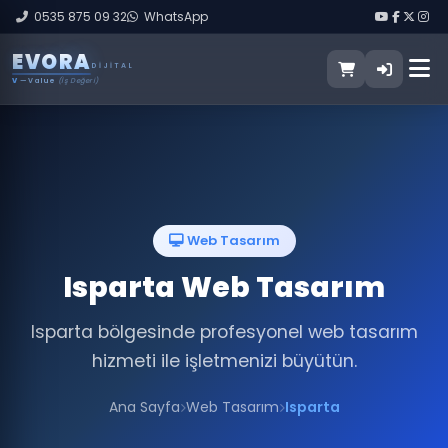
0535 875 09 32
WhatsApp
E
V
O
R
A
DIJITAL
V
— Value
(İş Değeri)
Web Tasarım
Isparta Web Tasarım
Isparta bölgesinde profesyonel web tasarım
hizmeti ile işletmenizi büyütün.
Ana Sayfa
Web Tasarım
Isparta