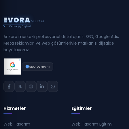
E
V
O
R
A
DIJITAL
V
— Value
(İş Değeri)
Ankara merkezli profesyonel dijital ajans. SEO, Google Ads,
Meta reklamları ve web çözümleriyle markanızı dijitalde
büyütüyoruz.
SEO Uzmanı
Hizmetler
Eğitimler
Web Tasarım
Web Tasarım Eğitimi