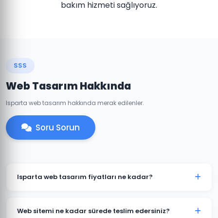
bakım hizmeti sağlıyoruz.
SSS
Web Tasarım Hakkında
Isparta web tasarım hakkında merak edilenler.
Soru Sorun
Isparta web tasarım fiyatları ne kadar?
Isparta'daki web tasarım fiyatlarımız projenin
kapsamına göre değişmektedir. Kurumsal web sitesi,
Web sitemi ne kadar sürede teslim edersiniz?