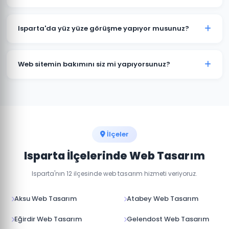
e-ticaret sitesi ve özel yazılım projeleri için farklı
paketlerimiz bulunmaktadır. Detaylı fiyat bilgisi için
Standart kurumsal web sitesi projeleri 7-14 iş günü, e-
bizimle iletişime geçin.
ticaret projeleri 15-30 iş günü içinde teslim
Isparta'da yüz yüze görüşme yapıyor musunuz?
edilmektedir. Projenin kapsamına göre süre değişebilir.
Evet, Isparta'daki müşterilerimizle yüz yüze veya
online görüşme imkanı sunuyoruz. Projenizin
Web sitemin bakımını siz mi yapıyorsunuz?
detaylarını birlikte değerlendirebiliriz.
Evet, teslim sonrası web sitenizin teknik bakımını,
güvenlik güncellemelerini ve içerik düzenlemelerini
yapıyoruz. Aylık bakım paketlerimiz mevcuttur.
İlçeler
Isparta İlçelerinde Web Tasarım
Isparta'nın 12 ilçesinde web tasarım hizmeti veriyoruz.
Aksu Web Tasarım
Atabey Web Tasarım
Eğirdir Web Tasarım
Gelendost Web Tasarım