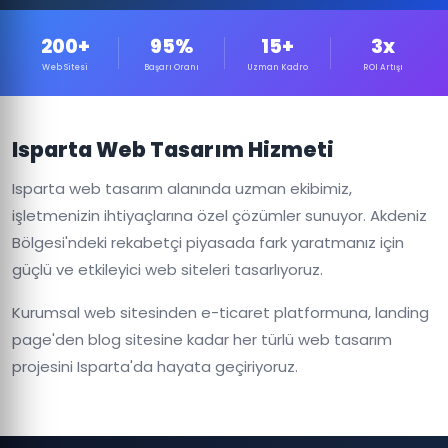
200+
95%
15+
3x
Web Sitesi
Başarı Oranı
Uzman Kadro
ROI Artışı
Isparta Web Tasarım Hizmeti
Isparta web tasarım alanında uzman ekibimiz,
işletmenizin ihtiyaçlarına özel çözümler sunuyor. Akdeniz
Bölgesi'ndeki rekabetçi piyasada fark yaratmanız için
güçlü ve etkileyici web siteleri tasarlıyoruz.
Kurumsal web sitesinden e-ticaret platformuna, landing
page'den blog sitesine kadar her türlü web tasarım
projesini Isparta'da hayata geçiriyoruz.