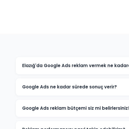
Elazığ'da Google Ads reklam vermek ne kadar
Google Ads maliyeti sektörünüze, rekabet düzeyine ve h
işletmeniz için minimum bütçe önerisi ve tahmini sonu
Google Ads ne kadar sürede sonuç verir?
Google Ads reklamları hemen yayınlanmaya başlar. İlk
kampanya başladığı gün almaya başlarsınız. Optimiza
Google Ads reklam bütçemi siz mi belirlersiniz
Elazığ'daki sektörünüz ve hedeflerinize göre optimum
zaman sizindir.