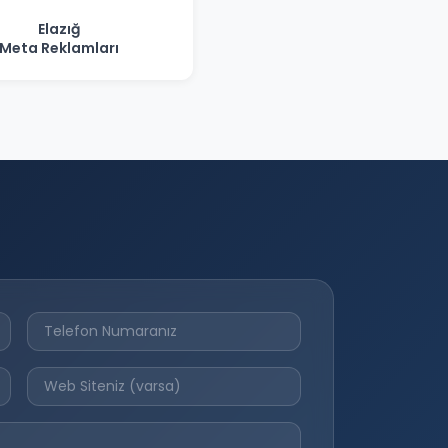
Elazığ
Meta Reklamları