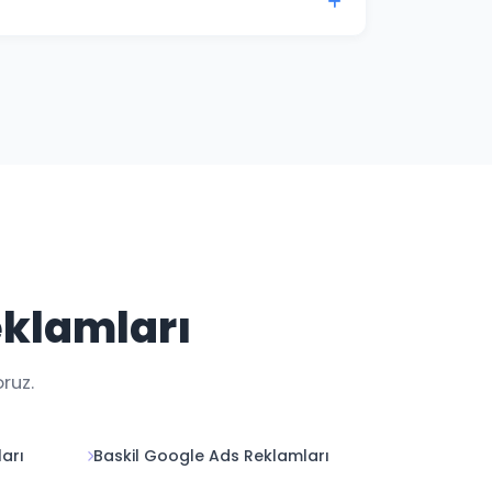
 ile Elazığ kampanya performansınızı her an
eklamları
ruz.
arı
Baskil Google Ads Reklamları