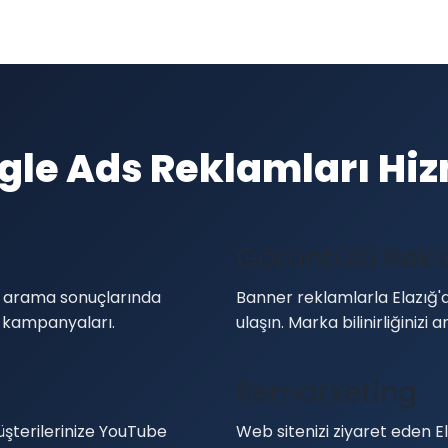
gle Ads Reklamları Hi
Görüntülü Rek
le arama sonuçlarında
Banner reklamlarla Elazığ'd
 kampanyaları.
ulaşın. Marka bilinirliğinizi ar
Remarketing
üşterilerinize YouTube
Web sitenizi ziyaret eden El