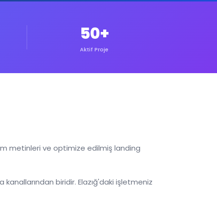
50+
Aktif Proje
klam metinleri ve optimize edilmiş landing
allarından biridir. Elazığ'daki işletmeniz