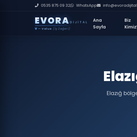
0535 875 09 32
WhatsApp
info@evoradijita
E
V
O
R
A
Ana
Biz
DIJITAL
Sayfa
Kimiz
V
— Value
(İş Değeri)
Elaz
Elazığ bölg