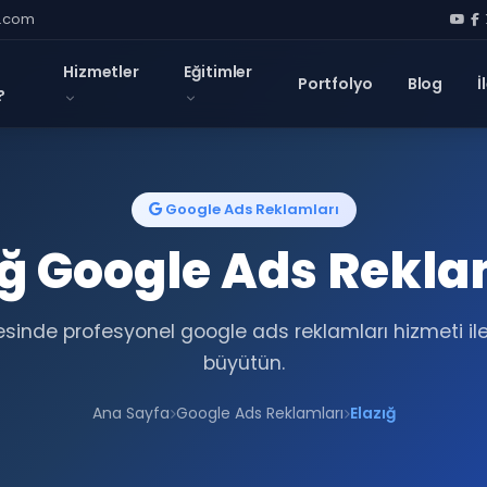
l.com
Hizmetler
Eğitimler
Portfolyo
Blog
İ
?
Google Ads Reklamları
ığ Google Ads Rekla
esinde profesyonel google ads reklamları hizmeti ile
büyütün.
Ana Sayfa
Google Ads Reklamları
Elazığ