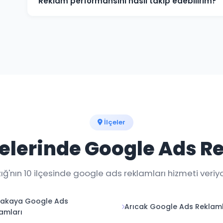
Reklam performansını nasıl takip edebilirim?
Haftalık raporlar ve gerçek zamanlı dashboard erişimi
takip edebilirsiniz.
İlçeler
lçelerinde Google Ads R
zığ'nın 10 ilçesinde google ads reklamları hizmeti veriyo
cakaya Google Ads
Arıcak Google Ads Reklaml
amları