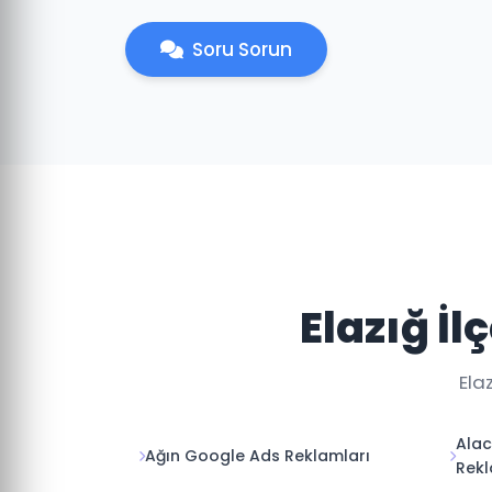
Soru Sorun
Elazığ İ
Ela
Ala
Ağın Google Ads Reklamları
Rekl