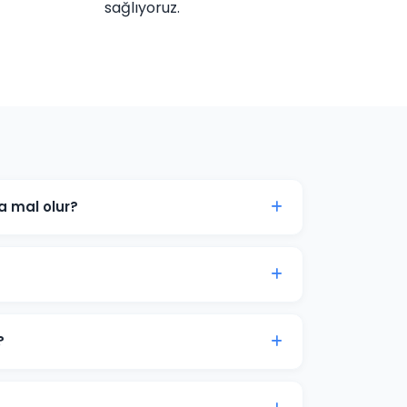
sağlıyoruz.
a mal olur?
edef kitlenize göre değişir. Elazığ'daki
çları ücretsiz danışmanlıkta paylaşabiliriz.
 tıklamaları ve dönüşümleri genellikle
syon süreci 2-4 hafta sürer.
?
 bütçe önerisi sunuyoruz. Son karar her