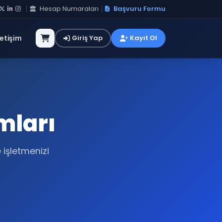
Hesap Numaraları
Başvuru Formu
letişim
Giriş Yap
Kayıt Ol
mları
 işletmenizi