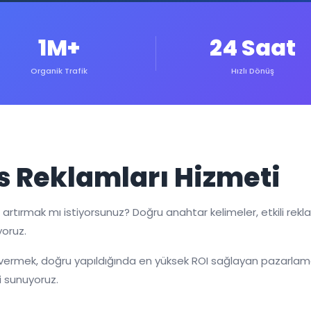
1M+
24 Saat
Organik Trafik
Hızlı Dönüş
s Reklamları Hizmeti
zı artırmak mı istiyorsunuz? Doğru anahtar kelimeler, etkili re
yoruz.
mek, doğru yapıldığında en yüksek ROI sağlayan pazarlama kan
i sunuyoruz.