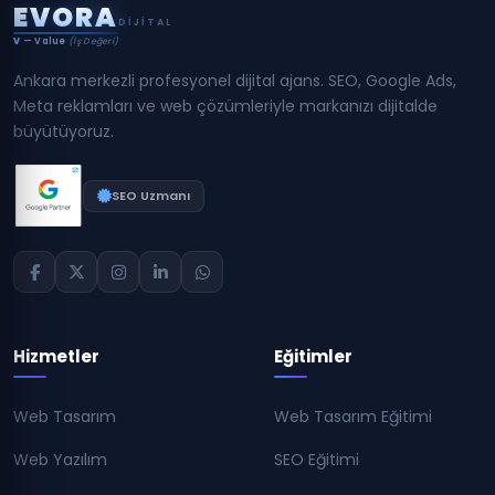
E
V
O
R
A
DIJITAL
V
— Value
(İş Değeri)
Ankara merkezli profesyonel dijital ajans. SEO, Google Ads,
Meta reklamları ve web çözümleriyle markanızı dijitalde
büyütüyoruz.
SEO Uzmanı
Hizmetler
Eğitimler
Web Tasarım
Web Tasarım Eğitimi
Web Yazılım
SEO Eğitimi