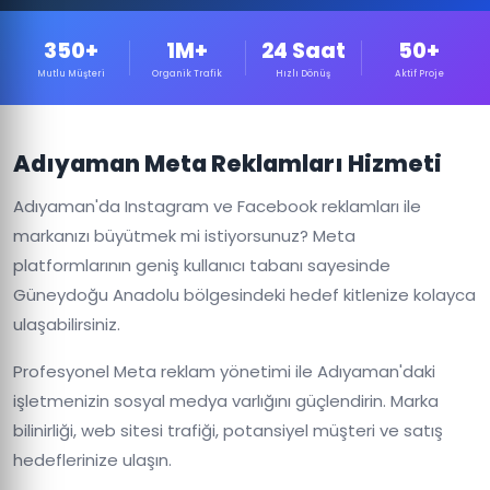
350+
1M+
24 Saat
50+
Mutlu Müşteri
Organik Trafik
Hızlı Dönüş
Aktif Proje
Adıyaman Meta Reklamları Hizmeti
Adıyaman'da Instagram ve Facebook reklamları ile
markanızı büyütmek mi istiyorsunuz? Meta
platformlarının geniş kullanıcı tabanı sayesinde
Güneydoğu Anadolu bölgesindeki hedef kitlenize kolayca
ulaşabilirsiniz.
Profesyonel Meta reklam yönetimi ile Adıyaman'daki
işletmenizin sosyal medya varlığını güçlendirin. Marka
bilinirliği, web sitesi trafiği, potansiyel müşteri ve satış
hedeflerinize ulaşın.