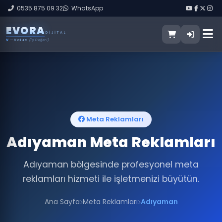
0535 875 09 32
WhatsApp
E
V
O
R
A
DIJITAL
V
— Value
(İş Değeri)
Meta Reklamları
Adıyaman Meta Reklamları
Adıyaman bölgesinde profesyonel meta
reklamları hizmeti ile işletmenizi büyütün.
Ana Sayfa
Meta Reklamları
Adıyaman