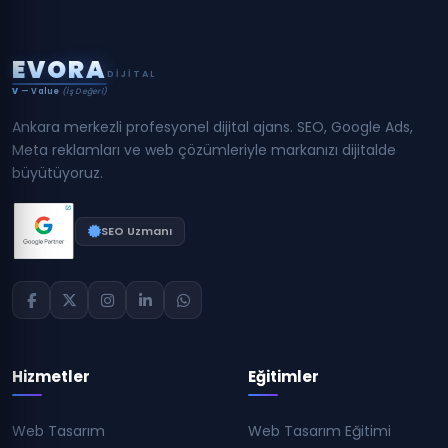
E
V
O
R
A
DIJITAL
V
— Value
(İş Değeri)
Ankara merkezli profesyonel dijital ajans. SEO, Google Ads,
Meta reklamları ve web çözümleriyle markanızı dijitalde
büyütüyoruz.
SEO Uzmanı
Hizmetler
Eğitimler
Web Tasarım
Web Tasarım Eğitimi