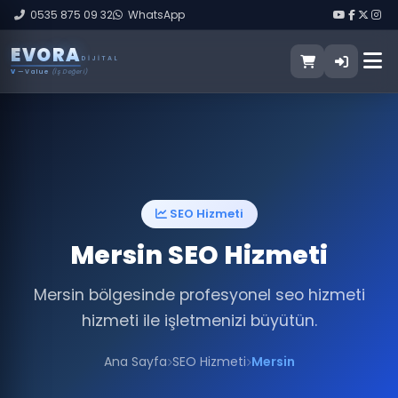
0535 875 09 32
WhatsApp
E
V
O
R
A
DIJITAL
V
— Value
(İş Değeri)
SEO Hizmeti
Mersin SEO Hizmeti
Mersin bölgesinde profesyonel seo hizmeti
hizmeti ile işletmenizi büyütün.
Ana Sayfa
SEO Hizmeti
Mersin