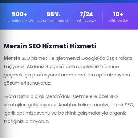
500+
98%
7/24
10+
Tamamlanan Proje
Müşteri Memnuniyeti
Teknik Destek
Yıllık Tecrübe
Mersin SEO Hizmeti Hizmeti
Mersin
SEO hizmeti ile işletmenizi Google'da üst sıralara
taşıyoruz. Akdeniz Bölgesi'ndeki rakiplerinizin önüne
geçmek için profesyonel arama motoru optimizasyonu
çözümleri sunuyoruz.
Evora Dijital olarak Mersin'daki işletmelere özel SEO
stratejileri geliştiriyoruz. Anahtar kelime analizi, teknik SEO,
içerik optimizasyonu ve backlink çalışmalarıyla organik
trafiğinizi artırıyoruz.