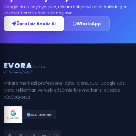
Google'da ilk sayfaya çıkın, reklam bütçenizi katlar halinde geri
kazanın. Ücretsiz analiz ile başlayın.
Ücretsiz Analiz Al
WhatsApp
E
V
O
R
A
DIJITAL
V
— Value
(İş Değeri)
Ankara merkezli profesyonel dijital ajans. SEO, Google Ads,
Meta reklamları ve web çözümleriyle markanızı dijitalde
büyütüyoruz.
SEO Uzmanı