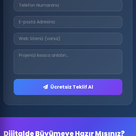
Ücretsiz Teklif Al
Dijitalde Büyümeye Hazır Mısınız?