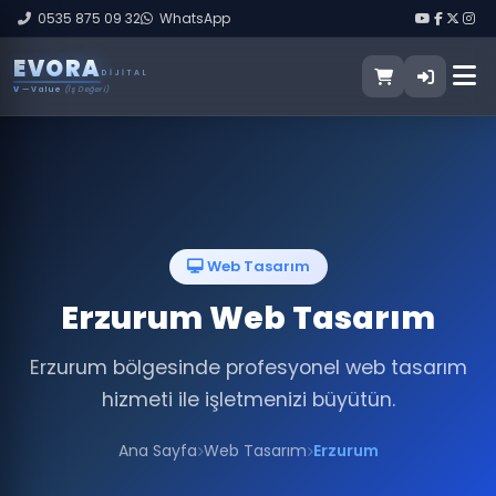
0535 875 09 32
WhatsApp
E
V
O
R
A
DIJITAL
V
— Value
(İş Değeri)
Web Tasarım
Erzurum Web Tasarım
Erzurum bölgesinde profesyonel web tasarım
hizmeti ile işletmenizi büyütün.
Ana Sayfa
Web Tasarım
Erzurum