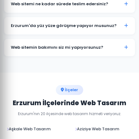
kapsamına göre değişmektedir. Kurumsal web sitesi,
Web sitemi ne kadar sürede teslim edersiniz?
e-ticaret sitesi ve özel yazılım projeleri için farklı
paketlerimiz bulunmaktadır. Detaylı fiyat bilgisi için
Standart kurumsal web sitesi projeleri 7-14 iş günü, e-
bizimle iletişime geçin.
ticaret projeleri 15-30 iş günü içinde teslim
Erzurum'da yüz yüze görüşme yapıyor musunuz?
edilmektedir. Projenin kapsamına göre süre değişebilir.
Evet, Erzurum'daki müşterilerimizle yüz yüze veya
online görüşme imkanı sunuyoruz. Projenizin
Web sitemin bakımını siz mi yapıyorsunuz?
detaylarını birlikte değerlendirebiliriz.
Evet, teslim sonrası web sitenizin teknik bakımını,
güvenlik güncellemelerini ve içerik düzenlemelerini
yapıyoruz. Aylık bakım paketlerimiz mevcuttur.
İlçeler
Erzurum İlçelerinde Web Tasarım
Erzurum'nın 20 ilçesinde web tasarım hizmeti veriyoruz.
Aşkale Web Tasarım
Aziziye Web Tasarım