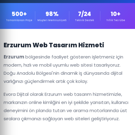
500+
98%
7/24
10+
Tamamlanan Proje
Müşteri Memnuniyeti
Teknik Destek
Yıllık Tecrübe
Erzurum Web Tasarım Hizmeti
Erzurum
bölgesinde faaliyet gösteren işletmeniz için
modern, hızlı ve mobil uyumlu web sitesi tasarlıyoruz.
Doğu Anadolu Bölgesi'nin dinamik iş dünyasında dijital
varlığınızı güçlendirmek artık çok kolay.
Evora Dijital olarak Erzurum web tasarım hizmetimizle,
markanızın online kimliğini en iyi şekilde yansıtan, kullanıcı
deneyimini ön planda tutan ve arama motorlarında üst
sıralara çıkmanızı sağlayan web siteleri geliştiriyoruz.