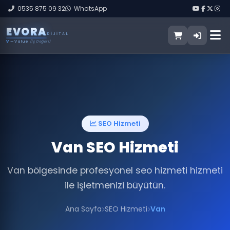
0535 875 09 32
WhatsApp
E
V
O
R
A
DIJITAL
V
— Value
(İş Değeri)
SEO Hizmeti
Van SEO Hizmeti
Van bölgesinde profesyonel seo hizmeti hizmeti
ile işletmenizi büyütün.
Ana Sayfa
SEO Hizmeti
Van