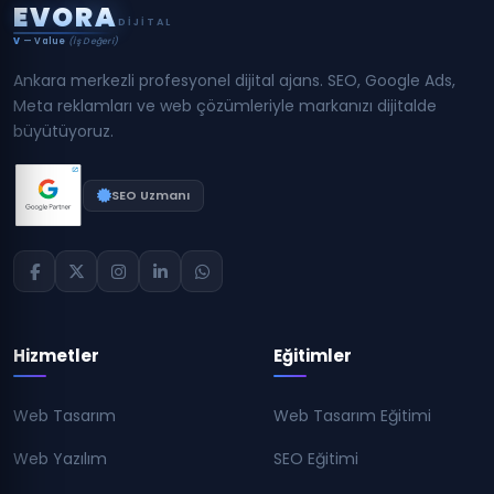
E
V
O
R
A
DIJITAL
V
— Value
(İş Değeri)
Ankara merkezli profesyonel dijital ajans. SEO, Google Ads,
Meta reklamları ve web çözümleriyle markanızı dijitalde
büyütüyoruz.
SEO Uzmanı
Hizmetler
Eğitimler
Web Tasarım
Web Tasarım Eğitimi
Web Yazılım
SEO Eğitimi