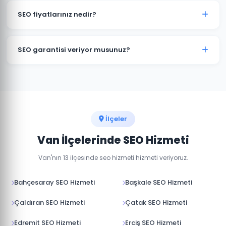
optimizasyonu, yerel anahtar kelime çalışması ve
SEO fiyatlarınız nedir?
yerel dizin kayıtları dahil kapsamlı yerel SEO hizmeti
sunuyoruz.
SEO fiyatlarımız projenin kapsamına, rekabet düzeyine
ve hedeflere göre belirlenir. Van'daki işletmeniz için
SEO garantisi veriyor musunuz?
ücretsiz SEO analizi yapıp size özel teklif sunabiliriz.
Google sıralama garantisi veren firmalardan uzak
durmanızı öneriyoruz. Biz sonuç odaklı çalışıyor, aylık
raporlarla şeffaf ilerleme sağlıyoruz.
İlçeler
Van İlçelerinde SEO Hizmeti
Van'nın 13 ilçesinde seo hizmeti hizmeti veriyoruz.
Bahçesaray SEO Hizmeti
Başkale SEO Hizmeti
Çaldıran SEO Hizmeti
Çatak SEO Hizmeti
Edremit SEO Hizmeti
Erciş SEO Hizmeti