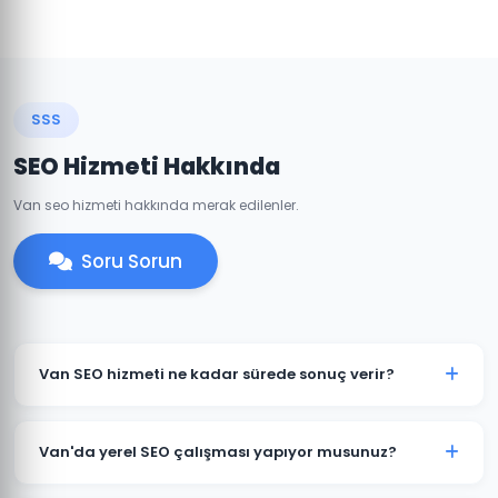
SSS
SEO Hizmeti Hakkında
Van seo hizmeti hakkında merak edilenler.
Soru Sorun
Van SEO hizmeti ne kadar sürede sonuç verir?
SEO organik bir süreçtir ve genellikle 3-6 ay içinde
anlamlı sonuçlar görülmeye başlar. Van'daki rekabet
Van'da yerel SEO çalışması yapıyor musunuz?
yoğunluğuna ve sektörünüze bağlı olarak bu süre
değişebilir.
Evet, Van'daki işletmeniz için Google Business Profile