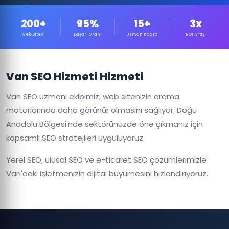
200+
95%
15+
3x
Web Sitesi
Başarı Oranı
Uzman Kadro
ROI Artışı
Van SEO Hizmeti Hizmeti
Van SEO uzmanı ekibimiz, web sitenizin arama
motorlarında daha görünür olmasını sağlıyor. Doğu
Anadolu Bölgesi'nde sektörünüzde öne çıkmanız için
kapsamlı SEO stratejileri uyguluyoruz.
Yerel SEO, ulusal SEO ve e-ticaret SEO çözümlerimizle
Van'daki işletmenizin dijital büyümesini hızlandırıyoruz.