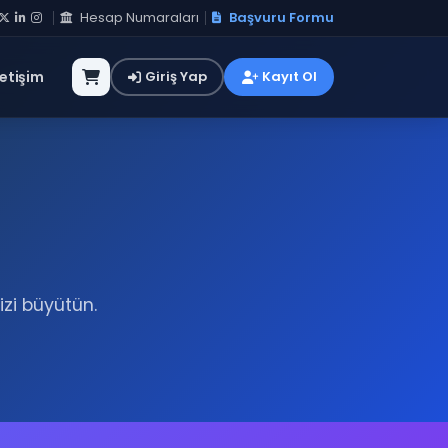
Hesap Numaraları
Başvuru Formu
letişim
Giriş Yap
Kayıt Ol
izi büyütün.