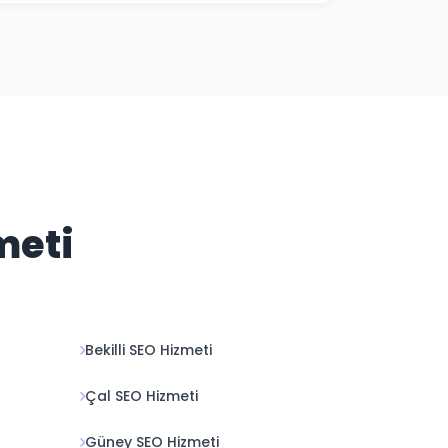
nızı öneriyoruz. Biz sonuç odaklı çalışıyor,
meti
Bekilli SEO Hizmeti
Çal SEO Hizmeti
Güney SEO Hizmeti