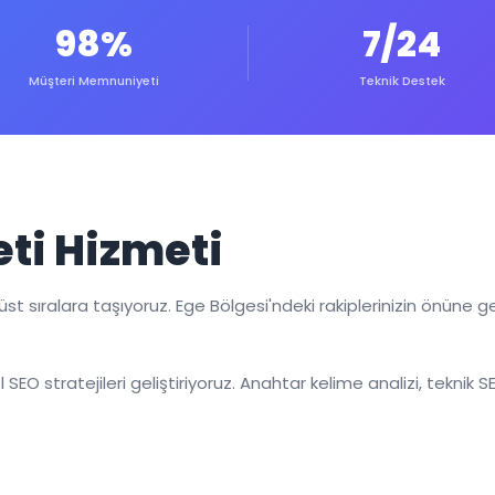
98%
7/24
Müşteri Memnuniyeti
Teknik Destek
eti Hizmeti
üst sıralara taşıyoruz. Ege Bölgesi'ndeki rakiplerinizin önün
el SEO stratejileri geliştiriyoruz. Anahtar kelime analizi, teknik