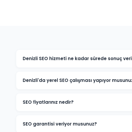
Denizli SEO hizmeti ne kadar sürede sonuç veri
SEO organik bir süreçtir ve genellikle 3-6 ay içinde an
rekabet yoğunluğuna ve sektörünüze bağlı olarak bu sü
Denizli'da yerel SEO çalışması yapıyor musunu
Evet, Denizli'daki işletmeniz için Google Business Pro
çalışması ve yerel dizin kayıtları dahil kapsamlı yerel
SEO fiyatlarınız nedir?
SEO fiyatlarımız projenin kapsamına, rekabet düzeyine 
işletmeniz için ücretsiz SEO analizi yapıp size özel teklif
SEO garantisi veriyor musunuz?