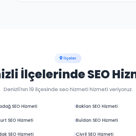
Google sıralama garantisi veren firmalardan uzak durma
aylık raporlarla şeffaf ilerleme sağlıyoruz.
İlçeler
izli İlçelerinde SEO Hiz
Denizli'nın 19 ilçesinde seo hizmeti hizmeti veriyoruz.
dağ SEO Hizmeti
Baklan SEO Hizmeti
urt SEO Hizmeti
Buldan SEO Hizmeti
ak SEO Hizmeti
Çivril SEO Hizmeti