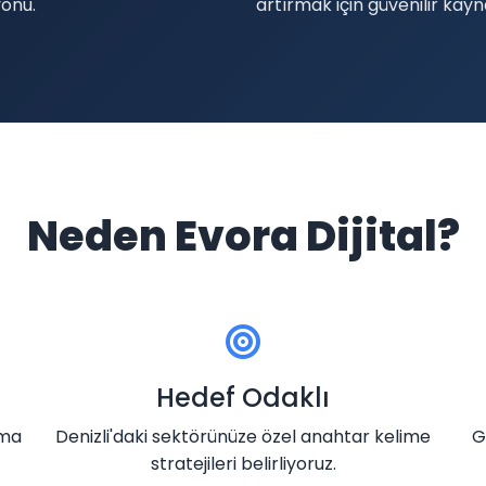
yonu.
artırmak için güvenilir kay
Neden Evora Dijital?
Hedef Odaklı
ama
Denizli'daki sektörünüze özel anahtar kelime
G
stratejileri belirliyoruz.