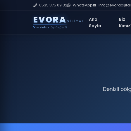
0535 875 09 32
WhatsApp
info@evoradijita
E
V
O
R
A
Ana
Biz
DIJITAL
Sayfa
Kimiz
V
— Value
(İş Değeri)
Denizli böl