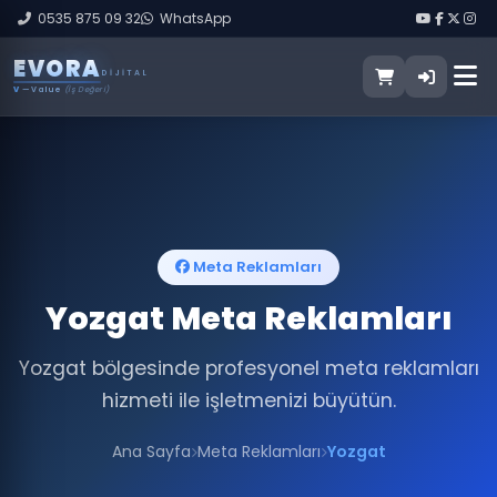
0535 875 09 32
WhatsApp
E
V
O
R
A
DIJITAL
V
— Value
(İş Değeri)
Meta Reklamları
Yozgat Meta Reklamları
Yozgat bölgesinde profesyonel meta reklamları
hizmeti ile işletmenizi büyütün.
Ana Sayfa
Meta Reklamları
Yozgat