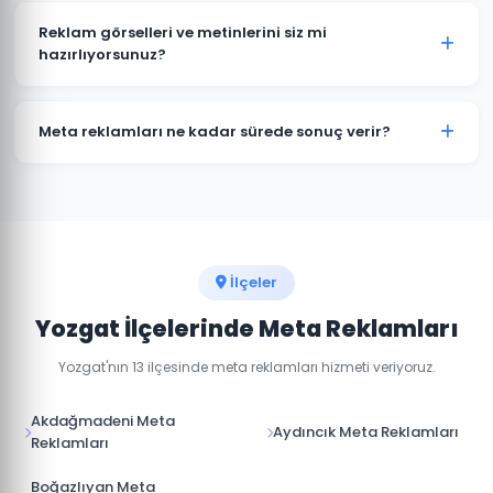
yöneticisinden yönetilir. Yozgat'daki hedef kitlenizin
Reklam görselleri ve metinlerini siz mi
hangi platformda daha aktif olduğuna göre bütçe
hazırlıyorsunuz?
dağılımı yapıyoruz.
Evet, Yozgat'daki kampanyalarınız için profesyonel
reklam görselleri, video içerikler ve reklam metinleri
Meta reklamları ne kadar sürede sonuç verir?
hazırlıyoruz.
Meta reklamları hemen yayına girer. İlk sonuçları 24-
48 saat içinde görmeye başlarsınız. Optimum
performans için 1-2 haftalık öğrenme süreci gerekir.
İlçeler
Yozgat İlçelerinde Meta Reklamları
Yozgat'nın 13 ilçesinde meta reklamları hizmeti veriyoruz.
Akdağmadeni Meta
Aydıncık Meta Reklamları
Reklamları
Boğazlıyan Meta