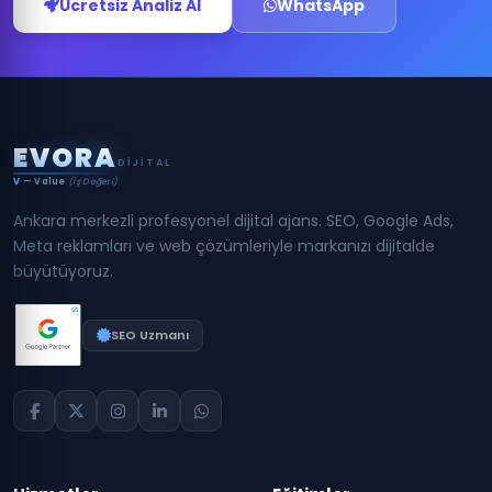
Ücretsiz Analiz Al
WhatsApp
E
V
O
R
A
DIJITAL
V
— Value
(İş Değeri)
Ankara merkezli profesyonel dijital ajans. SEO, Google Ads,
Meta reklamları ve web çözümleriyle markanızı dijitalde
büyütüyoruz.
SEO Uzmanı