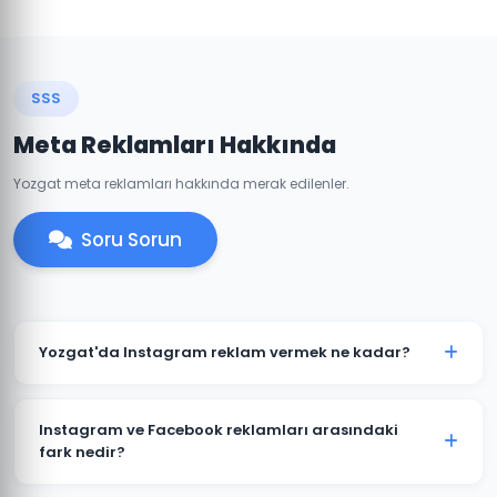
SSS
Meta Reklamları Hakkında
Yozgat meta reklamları hakkında merak edilenler.
Soru Sorun
Yozgat'da Instagram reklam vermek ne kadar?
Instagram reklam bütçesi hedeflerinize ve
sektörünüze göre değişir. Yozgat'daki işletmeniz için
Instagram ve Facebook reklamları arasındaki
günlük 50 TL'den başlayan bütçelerle etkili
fark nedir?
kampanyalar oluşturulabilir.
Her iki platform da Meta'ya aittir ve aynı reklam