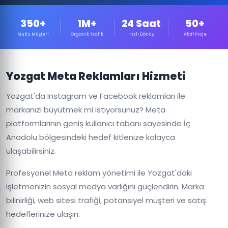
350+
1M+
24 Saat
50+
Mutlu Müşteri
Organik Trafik
Hızlı Dönüş
Aktif Proje
Yozgat Meta Reklamları Hizmeti
Yozgat'da Instagram ve Facebook reklamları ile
markanızı büyütmek mi istiyorsunuz? Meta
platformlarının geniş kullanıcı tabanı sayesinde İç
Anadolu bölgesindeki hedef kitlenize kolayca
ulaşabilirsiniz.
Profesyonel Meta reklam yönetimi ile Yozgat'daki
işletmenizin sosyal medya varlığını güçlendirin. Marka
bilinirliği, web sitesi trafiği, potansiyel müşteri ve satış
hedeflerinize ulaşın.