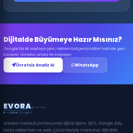
Dijitalde Büyümeye Hazır Mısınız?
Google'da ilk sayfaya çıkın, reklam bütçenizi katlar halinde geri
kazanın. Ücretsiz analiz ile başlayın.
Ücretsiz Analiz Al
WhatsApp
E
V
O
R
A
DIJITAL
V
— Value
(İş Değeri)
Ankara merkezli profesyonel dijital ajans. SEO, Google Ads,
Meta reklamları ve web çözümleriyle markanızı dijitalde