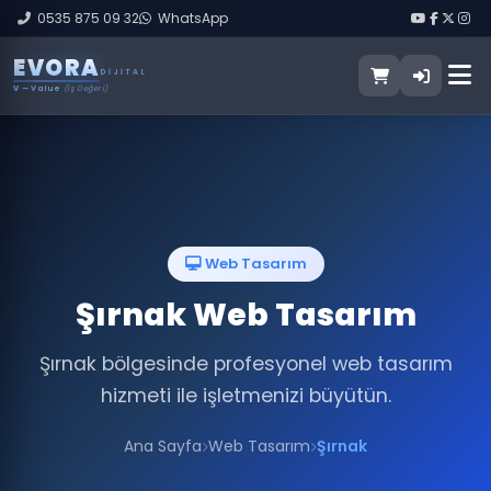
0535 875 09 32
WhatsApp
E
V
O
R
A
DIJITAL
V
— Value
(İş Değeri)
Web Tasarım
Şırnak Web Tasarım
Şırnak bölgesinde profesyonel web tasarım
hizmeti ile işletmenizi büyütün.
Ana Sayfa
Web Tasarım
Şırnak