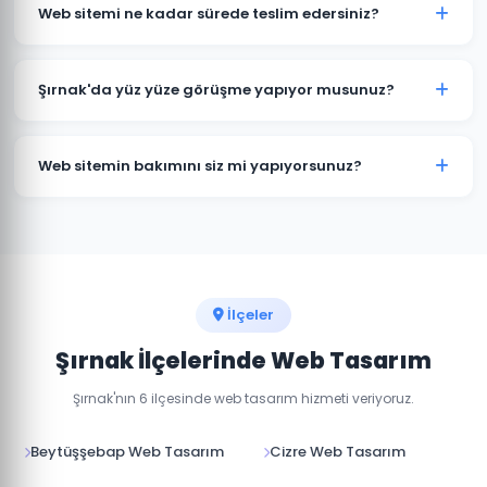
kapsamına göre değişmektedir. Kurumsal web sitesi,
Web sitemi ne kadar sürede teslim edersiniz?
e-ticaret sitesi ve özel yazılım projeleri için farklı
paketlerimiz bulunmaktadır. Detaylı fiyat bilgisi için
Standart kurumsal web sitesi projeleri 7-14 iş günü, e-
bizimle iletişime geçin.
ticaret projeleri 15-30 iş günü içinde teslim
Şırnak'da yüz yüze görüşme yapıyor musunuz?
edilmektedir. Projenin kapsamına göre süre değişebilir.
Evet, Şırnak'daki müşterilerimizle yüz yüze veya online
görüşme imkanı sunuyoruz. Projenizin detaylarını
Web sitemin bakımını siz mi yapıyorsunuz?
birlikte değerlendirebiliriz.
Evet, teslim sonrası web sitenizin teknik bakımını,
güvenlik güncellemelerini ve içerik düzenlemelerini
yapıyoruz. Aylık bakım paketlerimiz mevcuttur.
İlçeler
Şırnak İlçelerinde Web Tasarım
Şırnak'nın 6 ilçesinde web tasarım hizmeti veriyoruz.
Beytüşşebap Web Tasarım
Cizre Web Tasarım