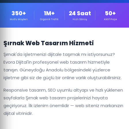
350+
1M+
24 Saat
50+
Mutlu Müşteri
Organik Trafik
Hızlı Dönüş
Aktif Proje
Şırnak Web Tasarım Hizmeti
Şırnak'da işletmenizi dijitale taşımak mı istiyorsunuz?
Evora Dijital'in profesyonel web tasarım hizmetiyle
tanışın. Güneydoğu Anadolu bölgesindeki yüzlerce
işletme gibi siz de güçlü bir online varlık oluşturabilirsiniz.
Responsive tasarım, SEO uyumlu altyapı ve hızlı yüklenen
sayfalarla Şırnak web tasarım projelerinizi hayata
geçiriyoruz. İlk izlenim önemlidir — web siteniz markanızın
dijital vitrinidir.