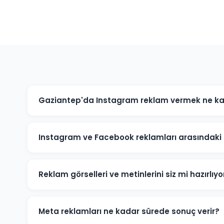
Gaziantep'da Instagram reklam vermek ne k
Instagram reklam bütçesi hedeflerinize ve sektörünüz
için günlük 50 TL'den başlayan bütçelerle etkili kampan
Instagram ve Facebook reklamları arasındaki 
Her iki platform da Meta'ya aittir ve aynı reklam yöne
kitlenizin hangi platformda daha aktif olduğuna göre 
Reklam görselleri ve metinlerini siz mi hazırlıy
Evet, Gaziantep'daki kampanyalarınız için profesyonel 
metinleri hazırlıyoruz.
Meta reklamları ne kadar sürede sonuç verir?