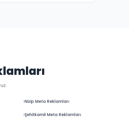
48 saat içinde görmeye başlarsınız.
 gerekir.
klamları
uz.
Nizip Meta Reklamları
Şehitkamil Meta Reklamları