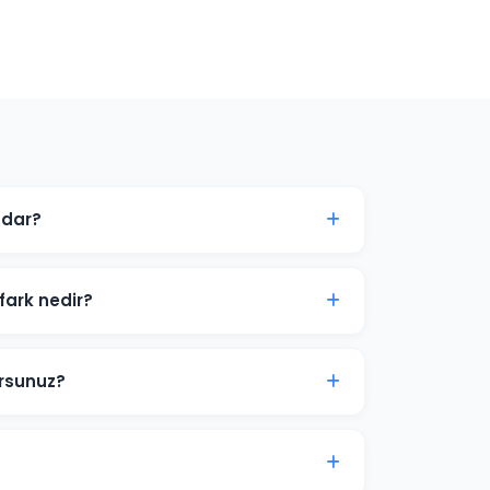
adar?
e göre değişir. Gaziantep'daki işletmeniz
yalar oluşturulabilir.
fark nedir?
ticisinden yönetilir. Gaziantep'daki hedef
bütçe dağılımı yapıyoruz.
orsunuz?
reklam görselleri, video içerikler ve reklam