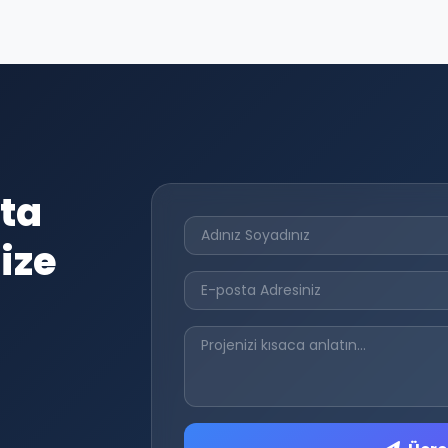
ta
ize