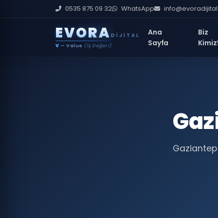
0535 875 09 32
WhatsApp
info@evoradijita
E
V
O
R
A
Ana
Biz
DIJITAL
Sayfa
Kimiz
V
— Value
(İş Değeri)
Gaz
Gaziantep 