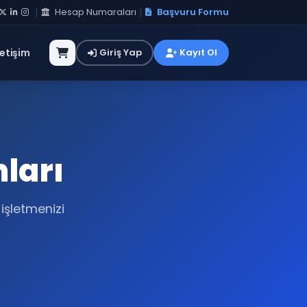
Hesap Numaraları
Başvuru Formu
letişim
Giriş Yap
Kayıt Ol
ları
işletmenizi