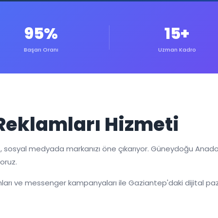
95%
15+
Başarı Oranı
Uzman Kadro
Reklamları Hizmeti
 sosyal medyada markanızı öne çıkarıyor. Güneydoğu Anadolu
oruz.
amları ve messenger kampanyaları ile Gaziantep'daki dijital pa