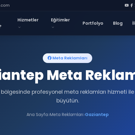
l.com
Hizmetler
Eğitimler
Portfolyo
Blog
İ
?
Meta Reklamları
iantep Meta Reklam
bölgesinde profesyonel meta reklamları hizmeti ile 
büyütün.
Ana Sayfa
Meta Reklamları
Gaziantep