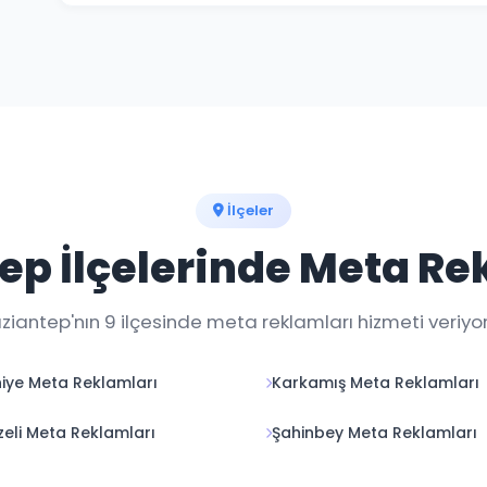
Meta reklamları hemen yayına girer. İlk sonuçları 24-
Optimum performans için 1-2 haftalık öğrenme süreci
İlçeler
ep İlçelerinde Meta Re
ziantep'nın 9 ilçesinde meta reklamları hizmeti veriyor
hiye Meta Reklamları
Karkamış Meta Reklamları
eli Meta Reklamları
Şahinbey Meta Reklamları