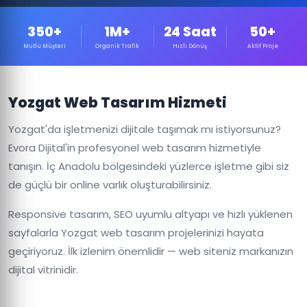
350+
1M+
24 Saat
50+
Mutlu Müşteri
Organik Trafik
Hızlı Dönüş
Aktif Proje
Yozgat Web Tasarım Hizmeti
Yozgat'da işletmenizi dijitale taşımak mı istiyorsunuz?
Evora Dijital'in profesyonel web tasarım hizmetiyle
tanışın. İç Anadolu bölgesindeki yüzlerce işletme gibi siz
de güçlü bir online varlık oluşturabilirsiniz.
Responsive tasarım, SEO uyumlu altyapı ve hızlı yüklenen
sayfalarla Yozgat web tasarım projelerinizi hayata
geçiriyoruz. İlk izlenim önemlidir — web siteniz markanızın
dijital vitrinidir.