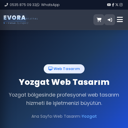
0535 875 09 32
WhatsApp
E
V
O
R
A
DIJITAL
V
— Value
(İş Değeri)
Web Tasarım
Yozgat Web Tasarım
Yozgat bölgesinde profesyonel web tasarım
hizmeti ile işletmenizi büyütün.
Ana Sayfa
Web Tasarım
Yozgat