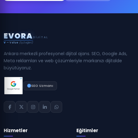
E
V
O
R
A
DIJITAL
V
— Value
(İş Değeri)
Ankara merkezli profesyonel dijital ajans. SEO, Google Ads,
Meta reklamları ve web çözümleriyle markanızı dijitalde
büyütüyoruz.
SEO Uzmanı
Hizmetler
Eğitimler