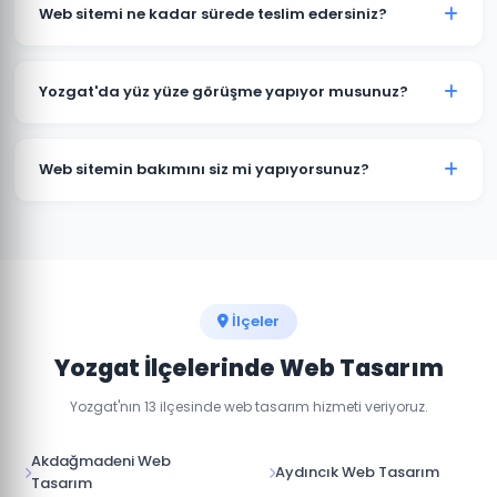
kapsamına göre değişmektedir. Kurumsal web sitesi,
Web sitemi ne kadar sürede teslim edersiniz?
e-ticaret sitesi ve özel yazılım projeleri için farklı
paketlerimiz bulunmaktadır. Detaylı fiyat bilgisi için
Standart kurumsal web sitesi projeleri 7-14 iş günü, e-
bizimle iletişime geçin.
ticaret projeleri 15-30 iş günü içinde teslim
Yozgat'da yüz yüze görüşme yapıyor musunuz?
edilmektedir. Projenin kapsamına göre süre değişebilir.
Evet, Yozgat'daki müşterilerimizle yüz yüze veya
online görüşme imkanı sunuyoruz. Projenizin
Web sitemin bakımını siz mi yapıyorsunuz?
detaylarını birlikte değerlendirebiliriz.
Evet, teslim sonrası web sitenizin teknik bakımını,
güvenlik güncellemelerini ve içerik düzenlemelerini
yapıyoruz. Aylık bakım paketlerimiz mevcuttur.
İlçeler
Yozgat İlçelerinde Web Tasarım
Yozgat'nın 13 ilçesinde web tasarım hizmeti veriyoruz.
Akdağmadeni Web
Aydıncık Web Tasarım
Tasarım