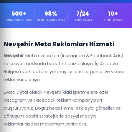
500+
98%
7/24
10+
Tamamlanan Proje
Müşteri Memnuniyeti
Teknik Destek
Yıllık Tecrübe
Nevşehir Meta Reklamları Hizmeti
Nevşehir
Meta reklamları (Instagram & Facebook Ads)
ile sosyal medyada hedef kitlenize ulaşın. İç Anadolu
Bölgesi'ndeki potansiyel müşterilerinize görsel ve video
reklamlarla erişin.
Evora Dijital olarak Nevşehir'daki işletmelere özel
Instagram ve Facebook reklam kampanyaları
oluşturuyoruz. Doğru hedefleme, etkileyici görseller ve
dönüşüm odaklı stratejilerle sosyal medya
reklamlarınızdan maksimum verim alın.