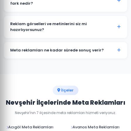
günlük 50 TL'den başlayan bütçelerle etkili
fark nedir?
kampanyalar oluşturulabilir.
Her iki platform da Meta'ya aittir ve aynı reklam
yöneticisinden yönetilir. Nevşehir'daki hedef kitlenizin
Reklam görselleri ve metinlerini siz mi
hangi platformda daha aktif olduğuna göre bütçe
hazırlıyorsunuz?
dağılımı yapıyoruz.
Evet, Nevşehir'daki kampanyalarınız için profesyonel
reklam görselleri, video içerikler ve reklam metinleri
Meta reklamları ne kadar sürede sonuç verir?
hazırlıyoruz.
Meta reklamları hemen yayına girer. İlk sonuçları 24-
48 saat içinde görmeye başlarsınız. Optimum
performans için 1-2 haftalık öğrenme süreci gerekir.
İlçeler
Nevşehir İlçelerinde Meta Reklamları
Nevşehir'nın 7 ilçesinde meta reklamları hizmeti veriyoruz.
Acıgöl Meta Reklamları
Avanos Meta Reklamları