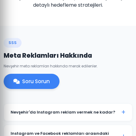
detaylı hedefleme stratejileri.
SSS
Meta Reklamları Hakkında
Nevşehir meta reklamları hakkında merak edilenler.
Soru Sorun
Nevşehir'da Instagram reklam vermek ne kadar?
Instagram reklam bütçesi hedeflerinize ve
sektörünüze göre değişir. Nevşehir'daki işletmeniz için
Instagram ve Facebook reklamları arasındaki