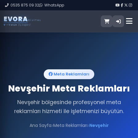
0535 875 09 32
WhatsApp
E
V
O
R
A
DIJITAL
V
— Value
(İş Değeri)
Meta Reklamları
Nevşehir Meta Reklamları
Nevşehir bölgesinde profesyonel meta
reklamları hizmeti ile işletmenizi büyütün.
Ana Sayfa
Meta Reklamları
Nevşehir