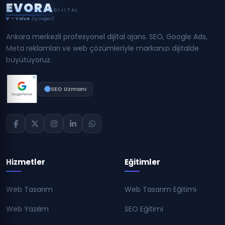
E
V
O
R
A
DIJITAL
V
— Value
(İş Değeri)
Ankara merkezli profesyonel dijital ajans. SEO, Google Ads,
Meta reklamları ve web çözümleriyle markanızı dijitalde
büyütüyoruz.
SEO Uzmanı
Hizmetler
Eğitimler
Web Tasarım
Web Tasarım Eğitimi
Web Yazılım
SEO Eğitimi