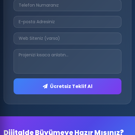
Ücretsiz Teklif Al
Dijitalde Büyümeye Hazır Mısınız?