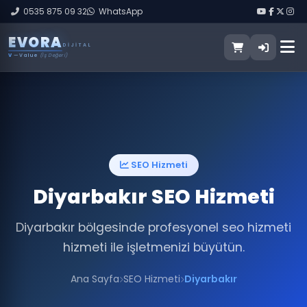
0535 875 09 32
WhatsApp
E
V
O
R
A
DIJITAL
V
— Value
(İş Değeri)
SEO Hizmeti
Diyarbakır SEO Hizmeti
Diyarbakır bölgesinde profesyonel seo hizmeti
hizmeti ile işletmenizi büyütün.
Ana Sayfa
SEO Hizmeti
Diyarbakır