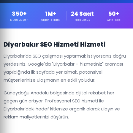
350+
1M+
24 Saat
50+
Mutlu Müşteri
Organik Trafik
Hızlı Dönüş
Aktif Proje
Diyarbakır SEO Hizmeti Hizmeti
Diyarbakır'da SEO çalışması yaptırmak istiyorsanız doğru
yerdesiniz. Google'da "Diyarbakır + hizmetiniz" araması
yapıldığında ilk sayfada yer almak, potansiyel
müşterilerinize ulaşmanın en etkili yoludur.
Güneydoğu Anadolu bölgesinde dijital rekabet her
geçen gün artıyor. Profesyonel SEO hizmeti ile
Diyarbakır'daki hedef kitlenize organik olarak ulaşın ve
reklam maliyetlerinizi düşürün.