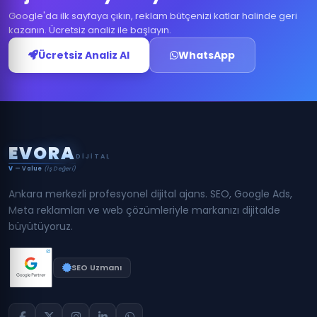
Google'da ilk sayfaya çıkın, reklam bütçenizi katlar halinde geri
kazanın. Ücretsiz analiz ile başlayın.
Ücretsiz Analiz Al
WhatsApp
E
V
O
R
A
DIJITAL
V
— Value
(İş Değeri)
Ankara merkezli profesyonel dijital ajans. SEO, Google Ads,
Meta reklamları ve web çözümleriyle markanızı dijitalde
büyütüyoruz.
SEO Uzmanı