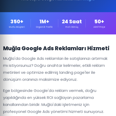
350+
1M+
24 Saat
50+
Mutlu Müşteri
Organik Trafik
Hızlı Dönüş
Aktif Proje
Muğla Google Ads Reklamları Hizmeti
Muğla'da Google Ads reklamları ile satışlarınızı artırmak
mı istiyorsunuz? Doğru anahtar kelimeler, etkili reklam
metinleri ve optimize edilmiş landing page'ler ile
dönüşüm oranınızı maksimize ediyoruz.
Ege bölgesinde Google'da reklam vermek, doğru
yapıldığında en yüksek ROI sağlayan pazarlama
kanallarından biridir. Muğla'daki işletmeniz için
profesyonel Google Ads yönetimi hizmeti sunuyoruz.