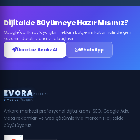
Dijitalde Büyümeye Hazır Mısınız?
Google'da ilk sayfaya çıkın, reklam bütçenizi katlar halinde geri
kazanın. Ücretsiz analiz ile başlayın.
Ücretsiz Analiz Al
WhatsApp
E
V
O
R
A
DIJITAL
V
— Value
(İş Değeri)
Ankara merkezli profesyonel dijital ajans. SEO, Google Ads,
Meta reklamları ve web çözümleriyle markanızı dijitalde
büyütüyoruz.