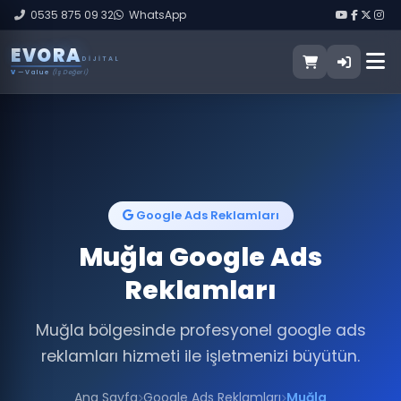
0535 875 09 32
WhatsApp
E
V
O
R
A
DIJITAL
V
— Value
(İş Değeri)
Google Ads Reklamları
Muğla Google Ads
Reklamları
Muğla bölgesinde profesyonel google ads
reklamları hizmeti ile işletmenizi büyütün.
Ana Sayfa
Google Ads Reklamları
Muğla