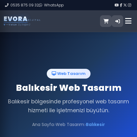
0535 875 09 32
WhatsApp
E
V
O
R
A
DIJITAL
V
— Value
(İş Değeri)
Web Tasarım
Balıkesir Web Tasarım
Balıkesir bölgesinde profesyonel web tasarım
hizmeti ile işletmenizi büyütün.
Ana Sayfa
Web Tasarım
Balıkesir