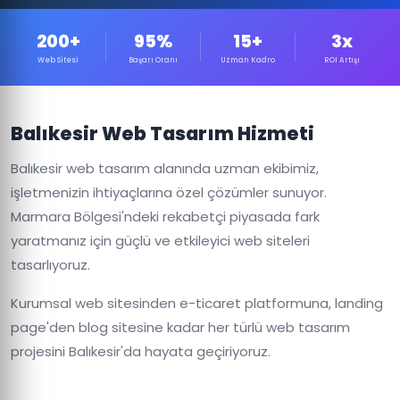
200+
95%
15+
3x
Web Sitesi
Başarı Oranı
Uzman Kadro
ROI Artışı
Balıkesir Web Tasarım Hizmeti
Balıkesir web tasarım alanında uzman ekibimiz,
işletmenizin ihtiyaçlarına özel çözümler sunuyor.
Marmara Bölgesi'ndeki rekabetçi piyasada fark
yaratmanız için güçlü ve etkileyici web siteleri
tasarlıyoruz.
Kurumsal web sitesinden e-ticaret platformuna, landing
page'den blog sitesine kadar her türlü web tasarım
projesini Balıkesir'da hayata geçiriyoruz.