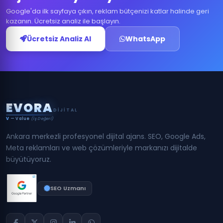
Google'da ilk sayfaya çıkın, reklam bütçenizi katlar halinde geri
kazanın. Ücretsiz analiz ile başlayın.
Ücretsiz Analiz Al
WhatsApp
E
V
O
R
A
DIJITAL
V
— Value
(İş Değeri)
Ankara merkezli profesyonel dijital ajans. SEO, Google Ads,
Meta reklamları ve web çözümleriyle markanızı dijitalde
büyütüyoruz.
SEO Uzmanı