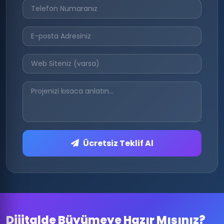
Ücretsiz Teklif Al
Dijitalde Büyümeye Hazır Mısınız?