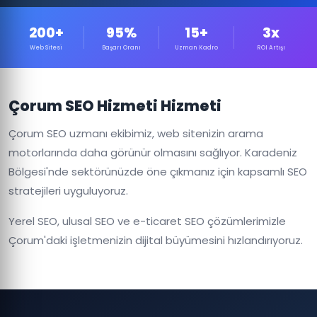
200+
95%
15+
3x
Web Sitesi
Başarı Oranı
Uzman Kadro
ROI Artışı
Çorum SEO Hizmeti Hizmeti
Çorum SEO uzmanı ekibimiz, web sitenizin arama
motorlarında daha görünür olmasını sağlıyor. Karadeniz
Bölgesi'nde sektörünüzde öne çıkmanız için kapsamlı SEO
stratejileri uyguluyoruz.
Yerel SEO, ulusal SEO ve e-ticaret SEO çözümlerimizle
Çorum'daki işletmenizin dijital büyümesini hızlandırıyoruz.