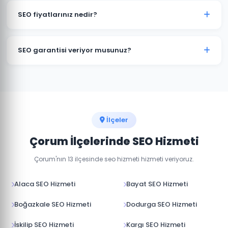
Profile optimizasyonu, yerel anahtar kelime çalışması
SEO fiyatlarınız nedir?
ve yerel dizin kayıtları dahil kapsamlı yerel SEO hizmeti
sunuyoruz.
SEO fiyatlarımız projenin kapsamına, rekabet düzeyine
ve hedeflere göre belirlenir. Çorum'daki işletmeniz için
SEO garantisi veriyor musunuz?
ücretsiz SEO analizi yapıp size özel teklif sunabiliriz.
Google sıralama garantisi veren firmalardan uzak
durmanızı öneriyoruz. Biz sonuç odaklı çalışıyor, aylık
raporlarla şeffaf ilerleme sağlıyoruz.
İlçeler
Çorum İlçelerinde SEO Hizmeti
Çorum'nın 13 ilçesinde seo hizmeti hizmeti veriyoruz.
Alaca SEO Hizmeti
Bayat SEO Hizmeti
Boğazkale SEO Hizmeti
Dodurga SEO Hizmeti
İskilip SEO Hizmeti
Kargı SEO Hizmeti