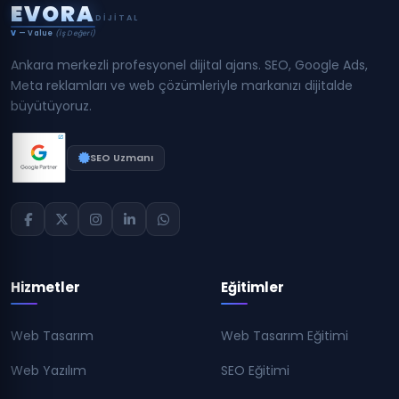
E
V
O
R
A
DIJITAL
V
— Value
(İş Değeri)
Ankara merkezli profesyonel dijital ajans. SEO, Google Ads,
Meta reklamları ve web çözümleriyle markanızı dijitalde
büyütüyoruz.
SEO Uzmanı
Hizmetler
Eğitimler
Web Tasarım
Web Tasarım Eğitimi
Web Yazılım
SEO Eğitimi