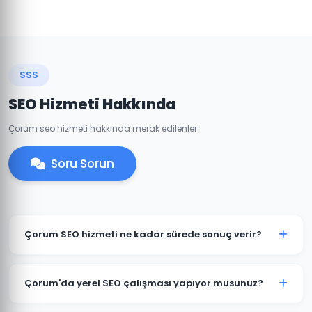
SSS
SEO Hizmeti Hakkında
Çorum seo hizmeti hakkında merak edilenler.
Soru Sorun
Çorum SEO hizmeti ne kadar sürede sonuç verir?
SEO organik bir süreçtir ve genellikle 3-6 ay içinde
anlamlı sonuçlar görülmeye başlar. Çorum'daki
Çorum'da yerel SEO çalışması yapıyor musunuz?
rekabet yoğunluğuna ve sektörünüze bağlı olarak bu
süre değişebilir.
Evet, Çorum'daki işletmeniz için Google Business