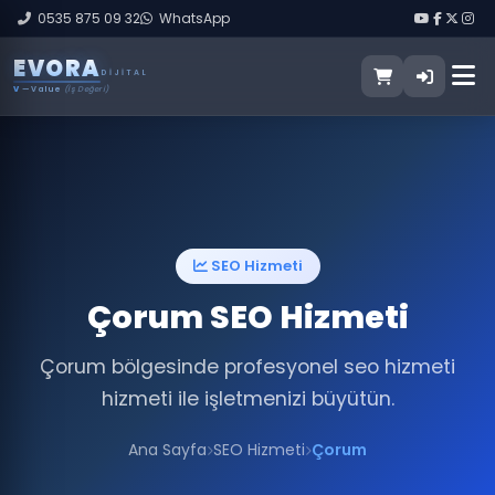
0535 875 09 32
WhatsApp
E
V
O
R
A
DIJITAL
V
— Value
(İş Değeri)
SEO Hizmeti
Çorum SEO Hizmeti
Çorum bölgesinde profesyonel seo hizmeti
hizmeti ile işletmenizi büyütün.
Ana Sayfa
SEO Hizmeti
Çorum