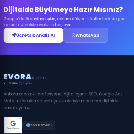
Dijitalde Büyümeye Hazır Mısınız?
Google'da ilk sayfaya çıkın, reklam bütçenizi katlar halinde geri
kazanın. Ücretsiz analiz ile başlayın.
Ücretsiz Analiz Al
WhatsApp
E
V
O
R
A
DIJITAL
V
— Value
(İş Değeri)
Ankara merkezli profesyonel dijital ajans. SEO, Google Ads,
Meta reklamları ve web çözümleriyle markanızı dijitalde
büyütüyoruz.
SEO Uzmanı