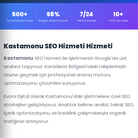
500+
98%
7/24
10+
Tamamlanan Proje
Müşteri Memnuniyeti
Teknik Destek
Yıllık Tecrübe
Kastamonu SEO Hizmeti Hizmeti
Kastamonu
SEO hizmeti ile işletmenizi Google'da üst
sıralara taşıyoruz. Karadeniz Bölgesi'ndeki rakiplerinizin
önüne geçmek için profesyonel arama motoru
optimizasyonu çözümleri sunuyoruz.
Evora Dijital olarak Kastamonu'daki işletmelere özel SEO
stratejileri geliştiriyoruz. Anahtar kelime analizi, teknik SEO,
içerik optimizasyonu ve backlink çalışmalarıyla organik
trafiğinizi artırıyoruz.