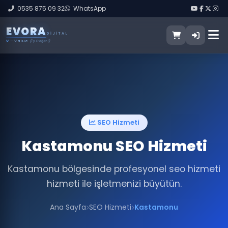
0535 875 09 32
WhatsApp
E
V
O
R
A
DIJITAL
V
— Value
(İş Değeri)
SEO Hizmeti
Kastamonu SEO Hizmeti
Kastamonu bölgesinde profesyonel seo hizmeti
hizmeti ile işletmenizi büyütün.
Ana Sayfa
SEO Hizmeti
Kastamonu