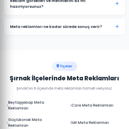
Reklam görselleri ve metinlerini siz mi
hangi platformda daha aktif olduğuna göre bütçe
hazırlıyorsunuz?
dağılımı yapıyoruz.
Evet, Şırnak'daki kampanyalarınız için profesyonel
reklam görselleri, video içerikler ve reklam metinleri
Meta reklamları ne kadar sürede sonuç verir?
hazırlıyoruz.
Meta reklamları hemen yayına girer. İlk sonuçları 24-
48 saat içinde görmeye başlarsınız. Optimum
performans için 1-2 haftalık öğrenme süreci gerekir.
İlçeler
Şırnak İlçelerinde Meta Reklamları
Şırnak'nın 6 ilçesinde meta reklamları hizmeti veriyoruz.
Beytüşşebap Meta
Cizre Meta Reklamları
Reklamları
Güçlükonak Meta
İdil Meta Reklamları
Reklamları