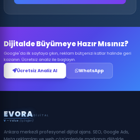
Dijitalde Büyümeye Hazır Mısınız?
Google'da ilk sayfaya çıkın, reklam bütçenizi katlar halinde geri
kazanın. Ücretsiz analiz ile başlayın.
Ücretsiz Analiz Al
WhatsApp
E
V
O
R
A
DIJITAL
V
— Value
(İş Değeri)
Ankara merkezli profesyonel dijital ajans. SEO, Google Ads,
Meta reklamları ve web çözümleriyle markanızı dijitalde