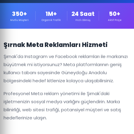
350+
1M+
24 Saat
50+
Mutlu Müşteri
Organik Trafik
Hızlı Dönüş
Aktif Proje
Şırnak Meta Reklamları Hizmeti
Şırnak'da Instagram ve Facebook reklamları ile markanızı
büyütmek mi istiyorsunuz? Meta platformlarının geniş
kullanıcı tabanı sayesinde Güneydoğu Anadolu
bölgesindeki hedef kitlenize kolayca ulaşabilirsiniz.
Profesyonel Meta reklam yönetimi ile Şırnak'daki
işletmenizin sosyal medya varlığını güçlendirin. Marka
bilinirliği, web sitesi trafiği, potansiyel müşteri ve satış
hedeflerinize ulaşın.