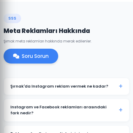
SSS
Meta Reklamları Hakkında
Şırnak meta reklamları hakkında merak edilenler.
Soru Sorun
Şırnak'da Instagram reklam vermek ne kadar?
Instagram reklam bütçesi hedeflerinize ve
sektörünüze göre değişir. Şırnak'daki işletmeniz için
Instagram ve Facebook reklamları arasındaki
günlük 50 TL'den başlayan bütçelerle etkili
fark nedir?
kampanyalar oluşturulabilir.
Her iki platform da Meta'ya aittir ve aynı reklam
yöneticisinden yönetilir. Şırnak'daki hedef kitlenizin