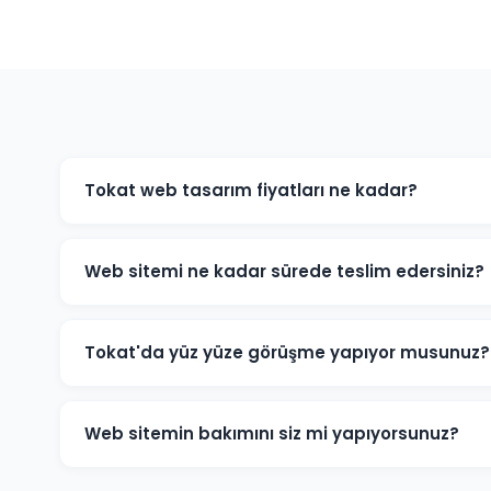
Tokat web tasarım fiyatları ne kadar?
Tokat'daki web tasarım fiyatlarımız projenin kapsamı
e-ticaret sitesi ve özel yazılım projeleri için farklı pak
Web sitemi ne kadar sürede teslim edersiniz?
için bizimle iletişime geçin.
Standart kurumsal web sitesi projeleri 7-14 iş günü, e-
edilmektedir. Projenin kapsamına göre süre değişebilir
Tokat'da yüz yüze görüşme yapıyor musunuz?
Evet, Tokat'daki müşterilerimizle yüz yüze veya onlin
detaylarını birlikte değerlendirebiliriz.
Web sitemin bakımını siz mi yapıyorsunuz?
Evet, teslim sonrası web sitenizin teknik bakımını, güv