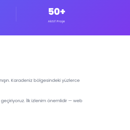
50+
Aktif Proje
anışın. Karadeniz bölgesindeki yüzlerce
geçiriyoruz. İlk izlenim önemlidir — web