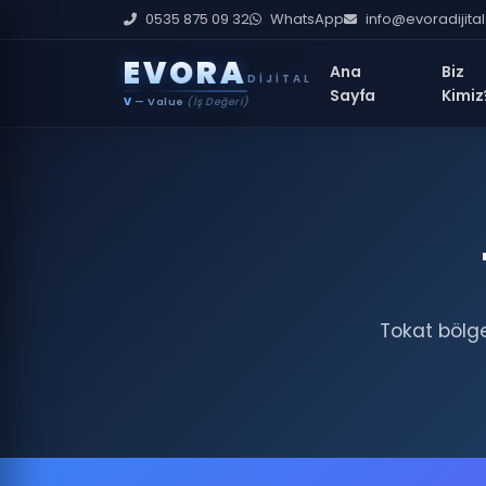
0535 875 09 32
WhatsApp
info@evoradijita
E
V
O
R
A
Ana
Biz
DIJITAL
Sayfa
Kimiz
V
— Value
(İş Değeri)
Tokat bölge