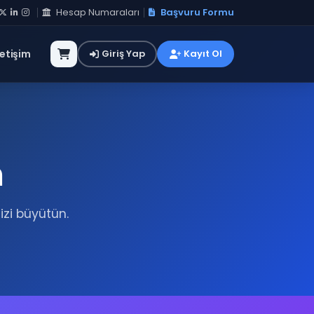
Hesap Numaraları
Başvuru Formu
letişim
Giriş Yap
Kayıt Ol
m
izi büyütün.