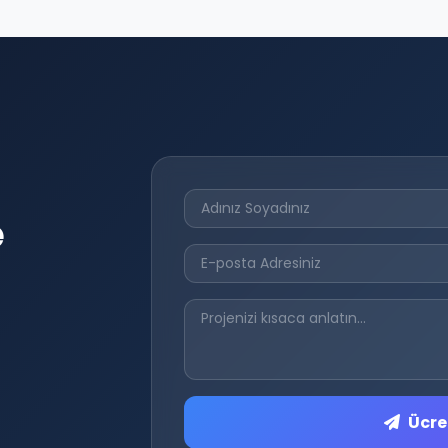
e
Ücret