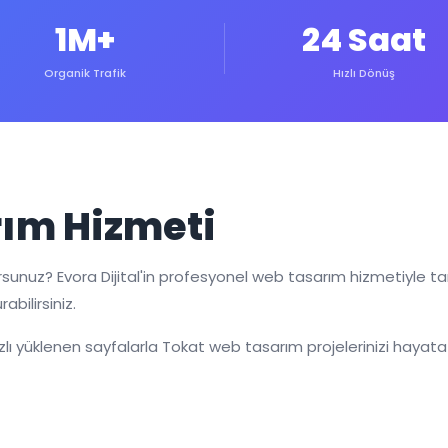
1M+
24 Saat
Organik Trafik
Hızlı Dönüş
ım Hizmeti
orsunuz? Evora Dijital'in profesyonel web tasarım hizmetiyle t
abilirsiniz.
ı yüklenen sayfalarla Tokat web tasarım projelerinizi hayata 