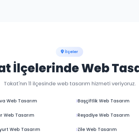
düzenlemelerini yapıyoruz. Aylık bakım paketlerimiz 
İlçeler
at İlçelerinde Web Tas
Tokat'nın 11 ilçesinde web tasarım hizmeti veriyoruz.
ova Web Tasarım
Başçiftlik Web Tasarım
ar Web Tasarım
Reşadiye Web Tasarım
lyurt Web Tasarım
Zile Web Tasarım