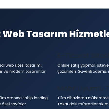
 Web Tasarım Hizmetl
E-Ticaret Sites
al web sitesi tasarımı.
Online satış yapmak isteyen
ilir ve modern tasarımlar.
çözümleri. Güvenli ödeme, 
Mobil Uyumlu 
üm oranına sahip landing
Tüm cihazlarda mükemmel 
 özel sayfalar.
Tokat'daki müşterileriniz mo