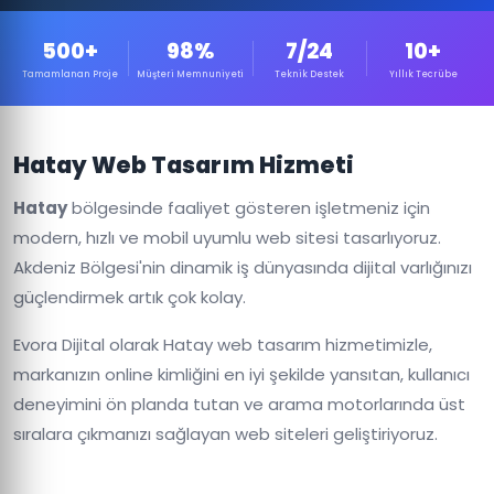
500+
98%
7/24
10+
Tamamlanan Proje
Müşteri Memnuniyeti
Teknik Destek
Yıllık Tecrübe
Hatay Web Tasarım Hizmeti
Hatay
bölgesinde faaliyet gösteren işletmeniz için
modern, hızlı ve mobil uyumlu web sitesi tasarlıyoruz.
Akdeniz Bölgesi'nin dinamik iş dünyasında dijital varlığınızı
güçlendirmek artık çok kolay.
Evora Dijital olarak Hatay web tasarım hizmetimizle,
markanızın online kimliğini en iyi şekilde yansıtan, kullanıcı
deneyimini ön planda tutan ve arama motorlarında üst
sıralara çıkmanızı sağlayan web siteleri geliştiriyoruz.