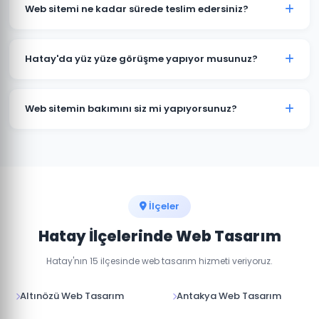
kapsamına göre değişmektedir. Kurumsal web sitesi,
Web sitemi ne kadar sürede teslim edersiniz?
e-ticaret sitesi ve özel yazılım projeleri için farklı
paketlerimiz bulunmaktadır. Detaylı fiyat bilgisi için
Standart kurumsal web sitesi projeleri 7-14 iş günü, e-
bizimle iletişime geçin.
ticaret projeleri 15-30 iş günü içinde teslim
Hatay'da yüz yüze görüşme yapıyor musunuz?
edilmektedir. Projenin kapsamına göre süre değişebilir.
Evet, Hatay'daki müşterilerimizle yüz yüze veya online
görüşme imkanı sunuyoruz. Projenizin detaylarını
Web sitemin bakımını siz mi yapıyorsunuz?
birlikte değerlendirebiliriz.
Evet, teslim sonrası web sitenizin teknik bakımını,
güvenlik güncellemelerini ve içerik düzenlemelerini
yapıyoruz. Aylık bakım paketlerimiz mevcuttur.
İlçeler
Hatay İlçelerinde Web Tasarım
Hatay'nın 15 ilçesinde web tasarım hizmeti veriyoruz.
Altınözü Web Tasarım
Antakya Web Tasarım