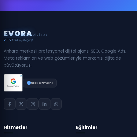
E
V
O
R
A
DIJITAL
V
— Value
(İş Değeri)
Ankara merkezli profesyonel dijital ajans. SEO, Google Ads,
Meta reklamları ve web çözümleriyle markanızı dijitalde
büyütüyoruz.
SEO Uzmanı
Hizmetler
Eğitimler