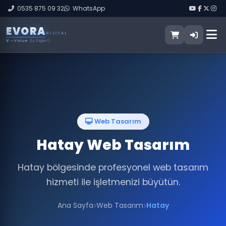
0535 875 09 32
WhatsApp
E
V
O
R
A
DIJITAL
V
— Value
(İş Değeri)
Web Tasarım
Hatay Web Tasarım
Hatay bölgesinde profesyonel web tasarım
hizmeti ile işletmenizi büyütün.
Ana Sayfa
Web Tasarım
Hatay