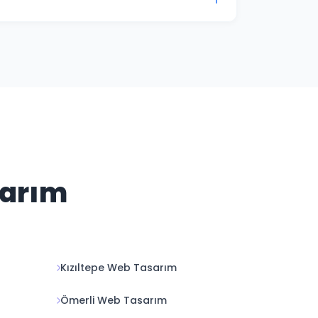
enlik güncellemelerini ve içerik
mevcuttur.
sarım
Kızıltepe Web Tasarım
Ömerli Web Tasarım