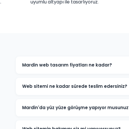
.
uyumlu altyapı ile tasarlıyoruz.
Mardin web tasarım fiyatları ne kadar?
Mardin'daki web tasarım fiyatlarımız projenin kapsam
e-ticaret sitesi ve özel yazılım projeleri için farklı pak
Web sitemi ne kadar sürede teslim edersiniz?
için bizimle iletişime geçin.
Standart kurumsal web sitesi projeleri 7-14 iş günü, e-
edilmektedir. Projenin kapsamına göre süre değişebilir
Mardin'da yüz yüze görüşme yapıyor musunuz
Evet, Mardin'daki müşterilerimizle yüz yüze veya onli
detaylarını birlikte değerlendirebiliriz.
Web sitemin bakımını siz mi yapıyorsunuz?