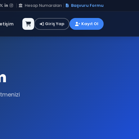
Hesap Numaraları
Başvuru Formu
letişim
Giriş Yap
Kayıt Ol
m
etmenizi