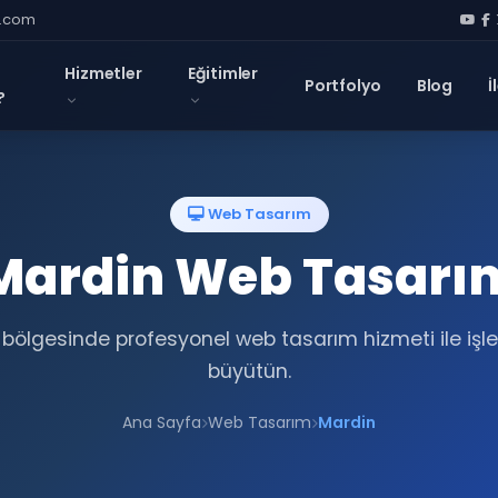
l.com
Hizmetler
Eğitimler
Portfolyo
Blog
İ
?
Web Tasarım
Mardin Web Tasarı
bölgesinde profesyonel web tasarım hizmeti ile işl
büyütün.
Ana Sayfa
Web Tasarım
Mardin