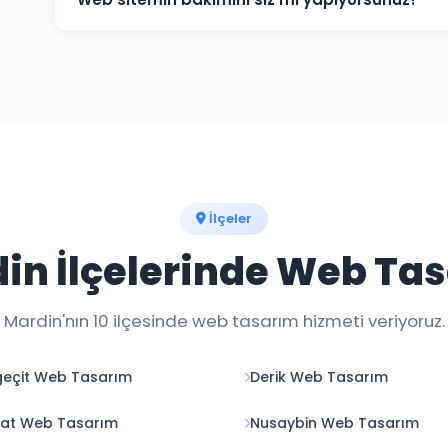
Evet, teslim sonrası web sitenizin teknik bakımını, güv
düzenlemelerini yapıyoruz. Aylık bakım paketlerimiz 
İlçeler
in İlçelerinde Web Ta
Mardin'nın 10 ilçesinde web tasarım hizmeti veriyoruz.
eçit Web Tasarım
Derik Web Tasarım
yat Web Tasarım
Nusaybin Web Tasarım