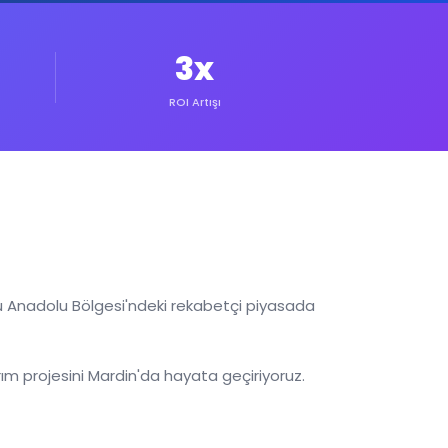
3x
ROI Artışı
u Anadolu Bölgesi'ndeki rekabetçi piyasada
m projesini Mardin'da hayata geçiriyoruz.