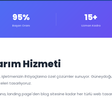
95%
15+
Başarı Oranı
Uzman Kadro
rım Hizmeti
 işletmenizin ihtiyaçlarına özel çözümler sunuyor. Güneydoğ
eleri tasarlıyoruz.
a, landing page'den blog sitesine kadar her türlü web tasarı