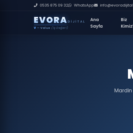
0535 875 09 32
WhatsApp
info@evoradijita
E
V
O
R
A
Ana
Biz
DIJITAL
Sayfa
Kimiz
V
— Value
(İş Değeri)
Mardin 