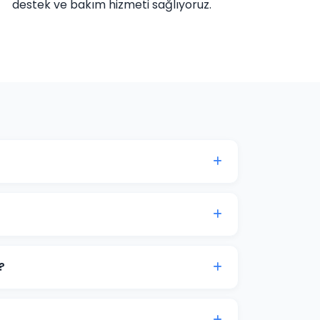
destek ve bakım hizmeti sağlıyoruz.
ına göre değişmektedir. Kurumsal web sitesi,
etlerimiz bulunmaktadır. Detaylı fiyat bilgisi
ticaret projeleri 15-30 iş günü içinde teslim
.
?
ne görüşme imkanı sunuyoruz. Projenizin