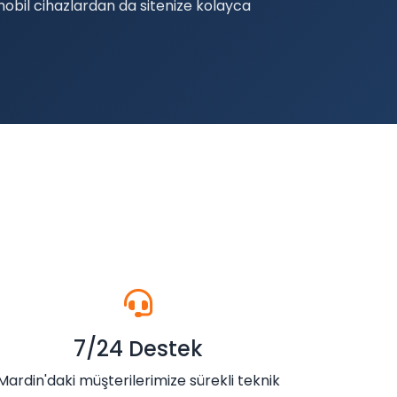
mobil cihazlardan da sitenize kolayca
7/24 Destek
Mardin'daki müşterilerimize sürekli teknik