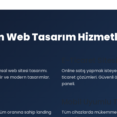
n Web Tasarım Hizmetl
E-Ticaret Sites
sal web sitesi tasarımı.
Online satış yapmak isteyen
ilir ve modern tasarımlar.
ticaret çözümleri. Güvenli
paneli.
Mobil Uyumlu 
üm oranına sahip landing
Tüm cihazlarda mükemmel 