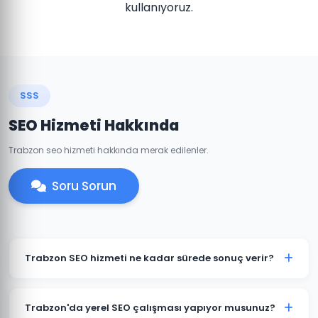
kullanıyoruz.
SSS
SEO Hizmeti Hakkında
Trabzon seo hizmeti hakkında merak edilenler.
Soru Sorun
Trabzon SEO hizmeti ne kadar sürede sonuç verir?
SEO organik bir süreçtir ve genellikle 3-6 ay içinde
anlamlı sonuçlar görülmeye başlar. Trabzon'daki
Trabzon'da yerel SEO çalışması yapıyor musunuz?