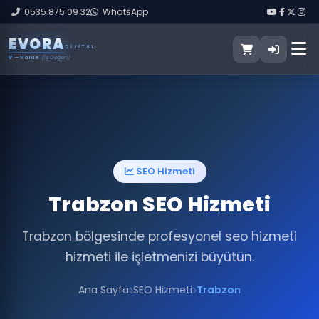
0535 875 09 32
WhatsApp
E
V
O
R
A
DIJITAL
V
— Value
(İş Değeri)
SEO Hizmeti
Trabzon SEO Hizmeti
Trabzon bölgesinde profesyonel seo hizmeti
hizmeti ile işletmenizi büyütün.
Ana Sayfa
SEO Hizmeti
Trabzon