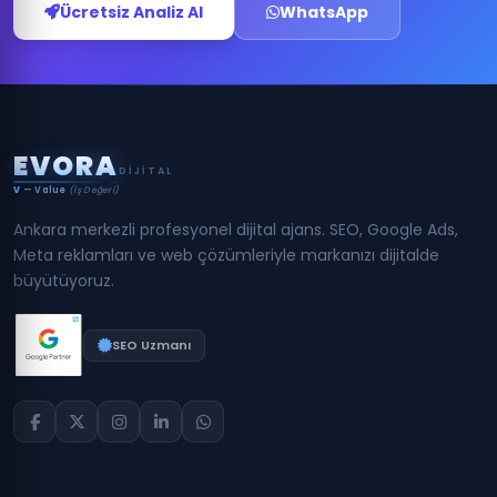
Ücretsiz Analiz Al
WhatsApp
E
V
O
R
A
DIJITAL
V
— Value
(İş Değeri)
Ankara merkezli profesyonel dijital ajans. SEO, Google Ads,
Meta reklamları ve web çözümleriyle markanızı dijitalde
büyütüyoruz.
SEO Uzmanı