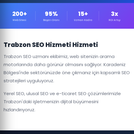
200+
95%
15+
3x
Web Sitesi
Başarı Oranı
Uzman Kadro
ROI Artışı
Trabzon SEO Hizmeti Hizmeti
Trabzon SEO uzmanı ekibimiz, web sitenizin arama
motorlarında daha görünür olmasını sağlıyor. Karadeniz
Bölgesi'nde sektörünüzde öne çıkmanız için kapsamlı SEO
stratejileri uyguluyoruz.
Yerel SEO, ulusal SEO ve e-ticaret SEO çözümlerimizle
Trabzon'daki işletmenizin dijital büyümesini
hızlandırıyoruz.