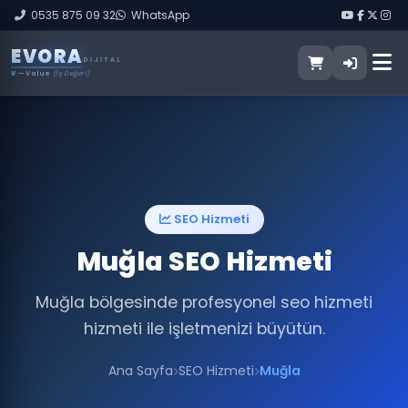
0535 875 09 32
WhatsApp
E
V
O
R
A
DIJITAL
V
— Value
(İş Değeri)
SEO Hizmeti
Muğla SEO Hizmeti
Muğla bölgesinde profesyonel seo hizmeti
hizmeti ile işletmenizi büyütün.
Ana Sayfa
SEO Hizmeti
Muğla