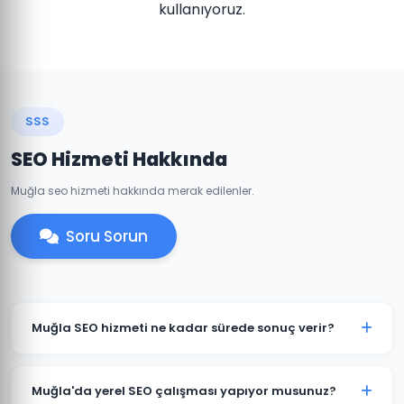
kullanıyoruz.
SSS
SEO Hizmeti Hakkında
Muğla seo hizmeti hakkında merak edilenler.
Soru Sorun
Muğla SEO hizmeti ne kadar sürede sonuç verir?
SEO organik bir süreçtir ve genellikle 3-6 ay içinde
anlamlı sonuçlar görülmeye başlar. Muğla'daki
Muğla'da yerel SEO çalışması yapıyor musunuz?