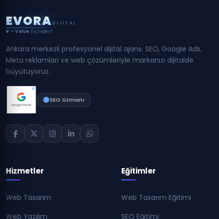
E
V
O
R
A
DIJITAL
V
— Value
(İş Değeri)
Ankara merkezli profesyonel dijital ajans. SEO, Google Ads,
Meta reklamları ve web çözümleriyle markanızı dijitalde
büyütüyoruz.
SEO Uzmanı
Hizmetler
Eğitimler
Web Tasarım
Web Tasarım Eğitimi
Web Yazılım
SEO Eğitimi