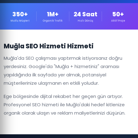
350+
1M+
24 Saat
50+
Mutlu Müşteri
Organik Trafik
Hızlı Dönüş
Aktif Proje
Muğla SEO Hizmeti Hizmeti
Muğla'da SEO çalışması yaptırmak istiyorsanız doğru
yerdesiniz. Google'da "Muğla + hizmetiniz" araması
yapıldığında ilk sayfada yer almak, potansiyel
müşterilerinize ulaşmanın en etkili yoludur.
Ege bölgesinde dijital rekabet her geçen gün artıyor.
Profesyonel SEO hizmeti ile Muğla'daki hedef kitlenize
organik olarak ulaşın ve reklam maliyetlerinizi düşürün.