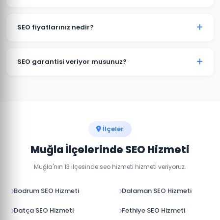
rekabet yoğunluğuna ve sektörünüze bağlı olarak bu
süre değişebilir.
Evet, Muğla'daki işletmeniz için Google Business Profile
optimizasyonu, yerel anahtar kelime çalışması ve
SEO fiyatlarınız nedir?
yerel dizin kayıtları dahil kapsamlı yerel SEO hizmeti
sunuyoruz.
SEO fiyatlarımız projenin kapsamına, rekabet düzeyine
ve hedeflere göre belirlenir. Muğla'daki işletmeniz için
SEO garantisi veriyor musunuz?
ücretsiz SEO analizi yapıp size özel teklif sunabiliriz.
Google sıralama garantisi veren firmalardan uzak
durmanızı öneriyoruz. Biz sonuç odaklı çalışıyor, aylık
raporlarla şeffaf ilerleme sağlıyoruz.
İlçeler
Muğla İlçelerinde SEO Hizmeti
Muğla'nın 13 ilçesinde seo hizmeti hizmeti veriyoruz.
Bodrum SEO Hizmeti
Dalaman SEO Hizmeti
Datça SEO Hizmeti
Fethiye SEO Hizmeti