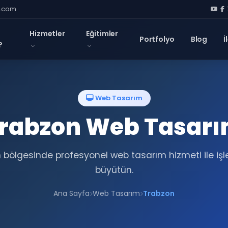
l.com
Hizmetler
Eğitimler
Portfolyo
Blog
İ
?
Web Tasarım
rabzon Web Tasar
 bölgesinde profesyonel web tasarım hizmeti ile işl
büyütün.
Ana Sayfa
Web Tasarım
Trabzon