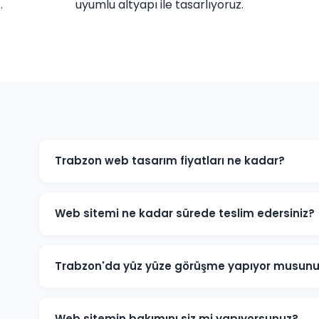
.
uyumlu altyapı ile tasarlıyoruz.
Trabzon web tasarım fiyatları ne kadar?
Trabzon'daki web tasarım fiyatlarımız projenin kaps
sitesi, e-ticaret sitesi ve özel yazılım projeleri için fa
Web sitemi ne kadar sürede teslim edersiniz?
bilgisi için bizimle iletişime geçin.
Standart kurumsal web sitesi projeleri 7-14 iş günü, e-
edilmektedir. Projenin kapsamına göre süre değişebilir
Trabzon'da yüz yüze görüşme yapıyor musun
Evet, Trabzon'daki müşterilerimizle yüz yüze veya on
detaylarını birlikte değerlendirebiliriz.
Web sitemin bakımını siz mi yapıyorsunuz?