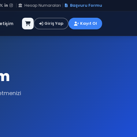
Hesap Numaraları
Başvuru Formu
letişim
Giriş Yap
Kayıt Ol
ım
etmenizi