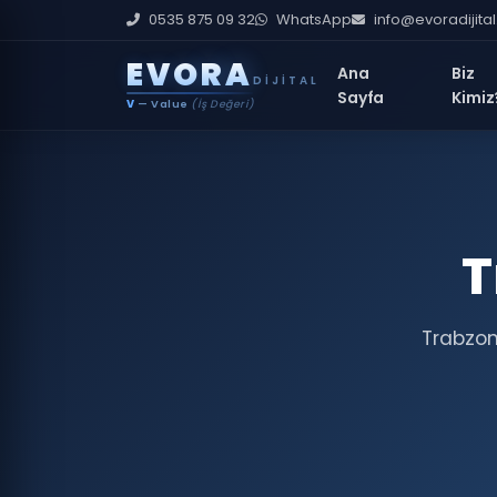
0535 875 09 32
WhatsApp
info@evoradijita
E
V
O
R
A
Ana
Biz
DIJITAL
Sayfa
Kimiz
V
— Value
(İş Değeri)
T
Trabzon