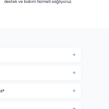
destek ve bakım hizmeti sağlıyoruz.
amına göre değişmektedir. Kurumsal web
rklı paketlerimiz bulunmaktadır. Detaylı fiyat
ticaret projeleri 15-30 iş günü içinde teslim
.
uz?
line görüşme imkanı sunuyoruz. Projenizin