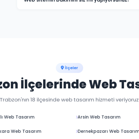
Evet, teslim sonrası web sitenizin teknik bakımını, güv
düzenlemelerini yapıyoruz. Aylık bakım paketlerimiz 
İlçeler
zon İlçelerinde Web Ta
Trabzon'nın 18 ilçesinde web tasarım hizmeti veriyoruz
lı Web Tasarım
Arsin Web Tasarım
kara Web Tasarım
Dernekpazarı Web Tasarı