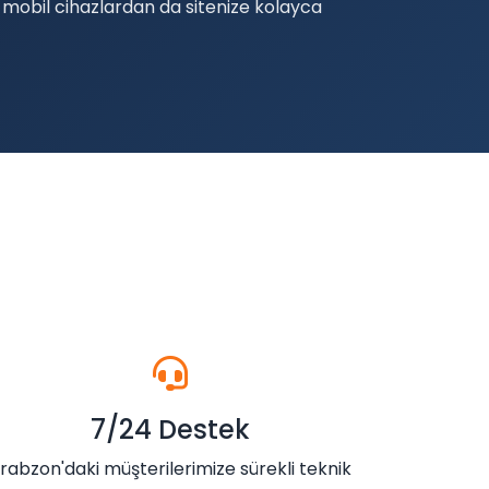
 mobil cihazlardan da sitenize kolayca
7/24 Destek
rabzon'daki müşterilerimize sürekli teknik