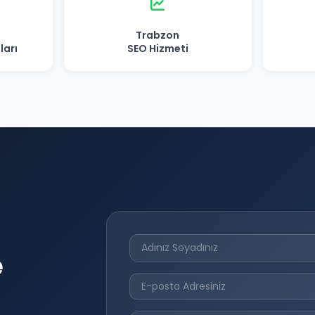
Trabzon
ları
SEO Hizmeti
e