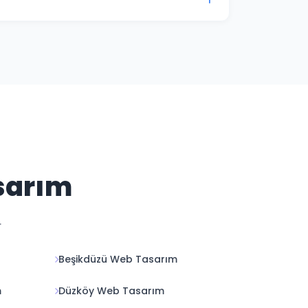
enlik güncellemelerini ve içerik
mevcuttur.
sarım
.
Beşikdüzü Web Tasarım
m
Düzköy Web Tasarım