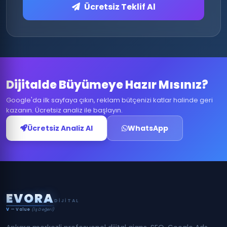
Ücretsiz Teklif Al
Dijitalde Büyümeye Hazır Mısınız?
Google'da ilk sayfaya çıkın, reklam bütçenizi katlar halinde geri
kazanın. Ücretsiz analiz ile başlayın.
Ücretsiz Analiz Al
WhatsApp
E
V
O
R
A
DIJITAL
V
— Value
(İş Değeri)