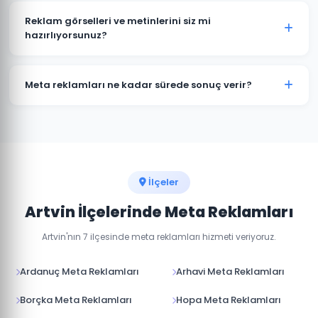
yöneticisinden yönetilir. Artvin'daki hedef kitlenizin
Reklam görselleri ve metinlerini siz mi
hangi platformda daha aktif olduğuna göre bütçe
hazırlıyorsunuz?
dağılımı yapıyoruz.
Evet, Artvin'daki kampanyalarınız için profesyonel
reklam görselleri, video içerikler ve reklam metinleri
Meta reklamları ne kadar sürede sonuç verir?
hazırlıyoruz.
Meta reklamları hemen yayına girer. İlk sonuçları 24-
48 saat içinde görmeye başlarsınız. Optimum
performans için 1-2 haftalık öğrenme süreci gerekir.
İlçeler
Artvin İlçelerinde Meta Reklamları
Artvin'nın 7 ilçesinde meta reklamları hizmeti veriyoruz.
Ardanuç Meta Reklamları
Arhavi Meta Reklamları
Borçka Meta Reklamları
Hopa Meta Reklamları