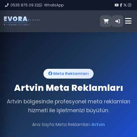
0535 875 09 32
WhatsApp
E
V
O
R
A
DIJITAL
V
— Value
(İş Değeri)
Meta Reklamları
Artvin Meta Reklamları
Artvin bölgesinde profesyonel meta reklamları
hizmeti ile işletmenizi büyütün.
Ana Sayfa
Meta Reklamları
Artvin