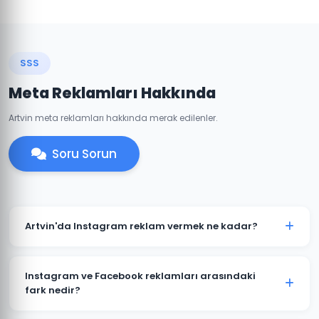
SSS
Meta Reklamları Hakkında
Artvin meta reklamları hakkında merak edilenler.
Soru Sorun
Artvin'da Instagram reklam vermek ne kadar?
Instagram reklam bütçesi hedeflerinize ve
sektörünüze göre değişir. Artvin'daki işletmeniz için
Instagram ve Facebook reklamları arasındaki
günlük 50 TL'den başlayan bütçelerle etkili
fark nedir?
kampanyalar oluşturulabilir.
Her iki platform da Meta'ya aittir ve aynı reklam