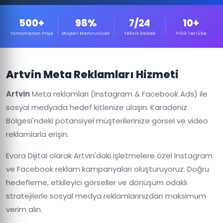
500+
98%
7/24
10+
Tamamlanan Proje
Müşteri Memnuniyeti
Teknik Destek
Yıllık Tecrübe
Artvin Meta Reklamları Hizmeti
Artvin
Meta reklamları (Instagram & Facebook Ads) ile
sosyal medyada hedef kitlenize ulaşın. Karadeniz
Bölgesi'ndeki potansiyel müşterilerinize görsel ve video
reklamlarla erişin.
Evora Dijital olarak Artvin'daki işletmelere özel Instagram
ve Facebook reklam kampanyaları oluşturuyoruz. Doğru
hedefleme, etkileyici görseller ve dönüşüm odaklı
stratejilerle sosyal medya reklamlarınızdan maksimum
verim alın.