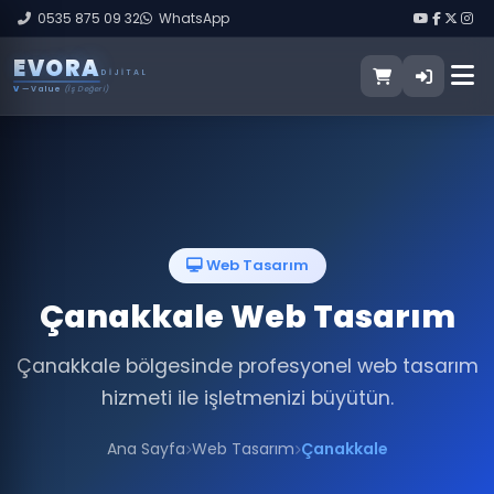
0535 875 09 32
WhatsApp
E
V
O
R
A
DIJITAL
V
— Value
(İş Değeri)
Web Tasarım
Çanakkale Web Tasarım
Çanakkale bölgesinde profesyonel web tasarım
hizmeti ile işletmenizi büyütün.
Ana Sayfa
Web Tasarım
Çanakkale