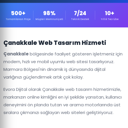
500+
98%
7/24
10+
Tamamlanan Proje
Müşteri Memnuniyeti
Teknik Destek
Yıllık Tecrübe
Çanakkale Web Tasarım Hizmeti
Çanakkale
bölgesinde faaliyet gösteren işletmeniz için
modern, hızlı ve mobil uyumlu web sitesi tasarlıyoruz.
Marmara Bölgesi'nin dinamik iş dünyasında dijital
varlığınızı güçlendirmek artık çok kolay.
Evora Dijital olarak Çanakkale web tasarım hizmetimizle,
markanızın online kimliğini en iyi şekilde yansıtan, kullanıcı
deneyimini ön planda tutan ve arama motorlarında üst
sıralara çıkmanızı sağlayan web siteleri geliştiriyoruz.