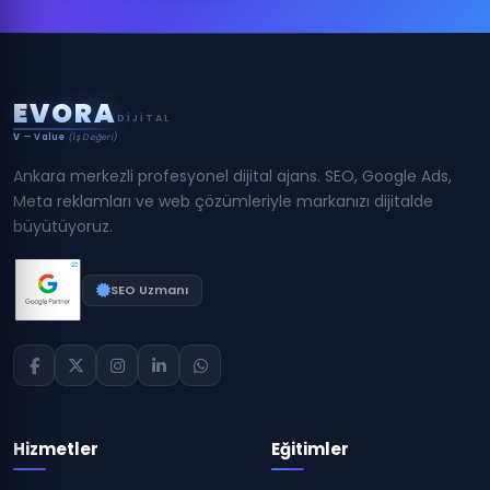
E
V
O
R
A
DIJITAL
V
— Value
(İş Değeri)
Ankara merkezli profesyonel dijital ajans. SEO, Google Ads,
Meta reklamları ve web çözümleriyle markanızı dijitalde
büyütüyoruz.
SEO Uzmanı
Hizmetler
Eğitimler