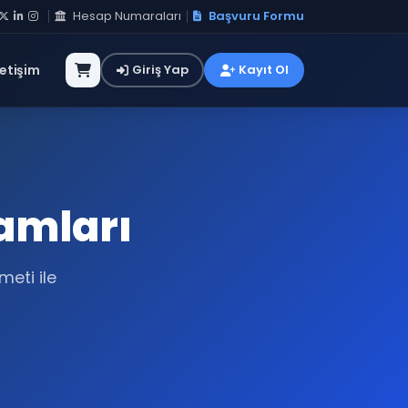
Hesap Numaraları
Başvuru Formu
letişim
Giriş Yap
Kayıt Ol
amları
eti ile