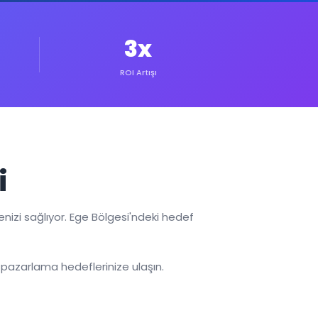
3x
ROI Artışı
i
i sağlıyor. Ege Bölgesi'ndeki hedef
 pazarlama hedeflerinize ulaşın.