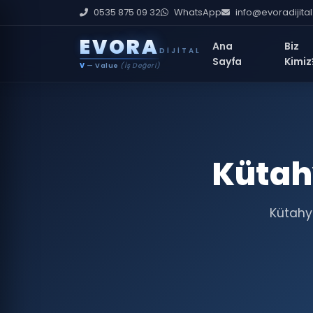
0535 875 09 32
WhatsApp
info@evoradijita
E
V
O
R
A
Ana
Biz
DIJITAL
Sayfa
Kimiz
V
— Value
(İş Değeri)
Kütah
Kütahy