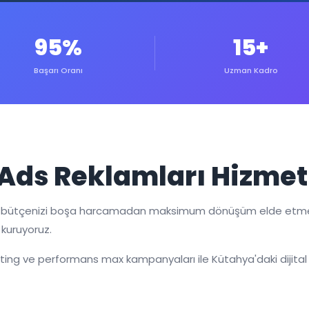
95%
15+
Başarı Oranı
Uzman Kadro
Ads Reklamları Hizmet
 bütçenizi boşa harcamadan maksimum dönüşüm elde etmeniz
 kuruyoruz.
keting ve performans max kampanyaları ile Kütahya'daki dijital