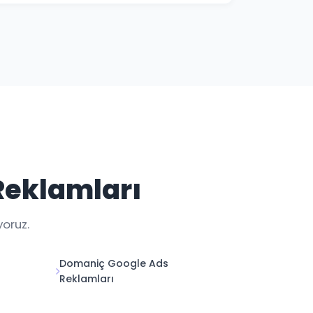
i ile Kütahya kampanya performansınızı her
Reklamları
yoruz.
Domaniç Google Ads
Reklamları