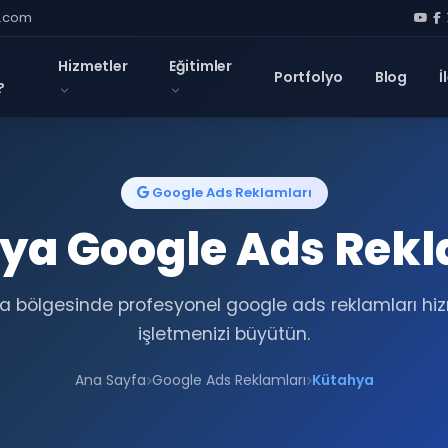
l.com
Hizmetler
Eğitimler
Portfolyo
Blog
İ
?
Google Ads Reklamları
ya Google Ads Rekl
a bölgesinde profesyonel google ads reklamları hizm
işletmenizi büyütün.
Ana Sayfa
Google Ads Reklamları
Kütahya