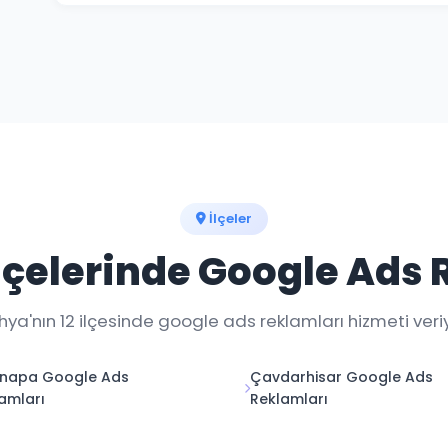
Haftalık raporlar ve gerçek zamanlı dashboard erişim
an takip edebilirsiniz.
İlçeler
lçelerinde Google Ads 
ya'nın 12 ilçesinde google ads reklamları hizmeti veri
anapa Google Ads
Çavdarhisar Google Ads
amları
Reklamları