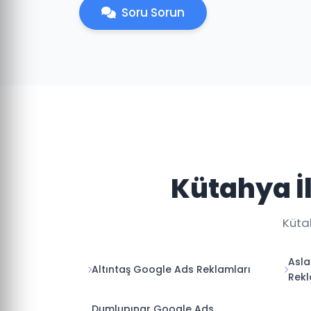
Soru Sorun
Kütahya İ
Kütah
Asl
Altıntaş Google Ads Reklamları
Rekl
Dumlupınar Google Ads