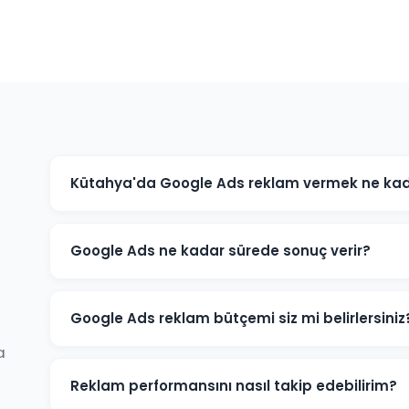
Kütahya'da Google Ads reklam vermek ne kad
Google Ads maliyeti sektörünüze, rekabet düzeyine ve
işletmeniz için minimum bütçe önerisi ve tahmini sonu
Google Ads ne kadar sürede sonuç verir?
Google Ads reklamları hemen yayınlanmaya başlar. İlk
kampanya başladığı gün almaya başlarsınız. Optimiza
Google Ads reklam bütçemi siz mi belirlersiniz
a
Kütahya'daki sektörünüz ve hedeflerinize göre optim
zaman sizindir.
Reklam performansını nasıl takip edebilirim?