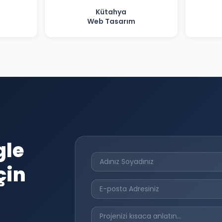
Kütahya
Web Tasarım
gle
çin