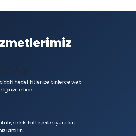
izmetlerimiz
lam Ağı
'daki hedef kitlenize binlerce web
liğinizi artırın.
ütahya'daki kullanıcıları yeniden
zı artırın.