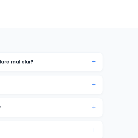
ara mal olur?
 hedef kitlenize göre değişir. Kütahya'daki
çları ücretsiz danışmanlıkta paylaşabiliriz.
 tıklamaları ve dönüşümleri genellikle
syon süreci 2-4 hafta sürer.
?
um bütçe önerisi sunuyoruz. Son karar her