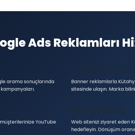
gle Ads Reklamları H
Görüntülü Rek
ogle arama sonuçlarında
Banner reklamlarla Kütahya
 kampanyaları.
sitesinde ulaşın. Marka bilinir
Remarketing
 müşterilerinize YouTube
Web sitenizi ziyaret eden K
hedefleyin. Dönüşüm oranını