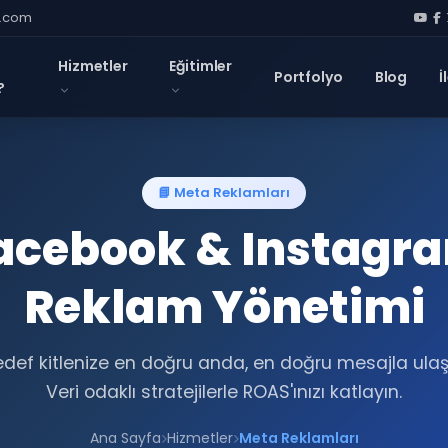
l.com
Hizmetler
Eğitimler
Portfolyo
Blog
İ
?
📘 Meta Reklamları
acebook & Instagr
Reklam Yönetimi
def kitlenize en doğru anda, en doğru mesajla ulaş
Veri odaklı stratejilerle ROAS'ınızı katlayın.
Ana Sayfa
Hizmetler
Meta Reklamları