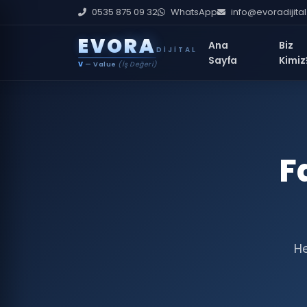
0535 875 09 32
WhatsApp
info@evoradijita
E
V
O
R
A
Ana
Biz
DIJITAL
Sayfa
Kimiz
V
— Value
(İş Değeri)
F
He