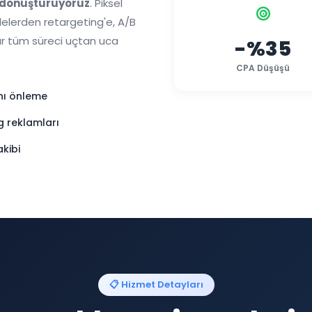
 dönüştürüyoruz
. Piksel
lelerden retargeting'e, A/B
ar tüm süreci uçtan uca
-%35
CPA Düşüşü
ını önleme
 reklamları
kibi
📋 Hizmet Detayları