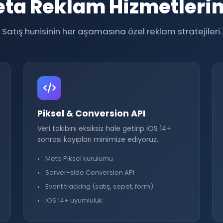
ta Reklam Hizmetleri
Satış hunisinin her aşamasına özel reklam stratejileri.
Piksel & Conversion API
Veri takibini eksiksiz hale getirip iOS 14+
sonrası kayıpları minimize ediyoruz.
Meta Piksel kurulumu
Server-side Conversion API
Event tracking (satış, sepet, form)
iOS 14+ uyumluluk