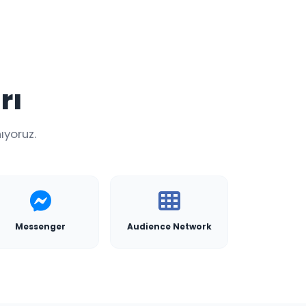
rı
ıyoruz.
Messenger
Audience Network