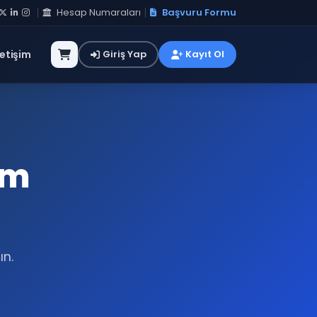
Hesap Numaraları
Başvuru Formu
letişim
Giriş Yap
Kayıt Ol
am
ın.