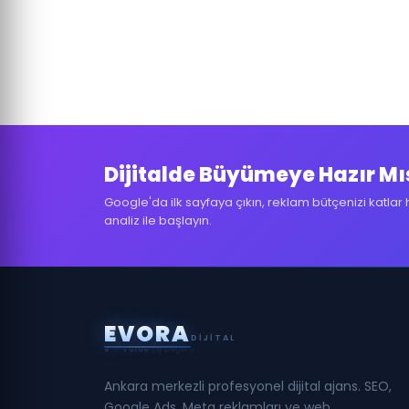
Dijitalde Büyümeye Hazır Mı
Google'da ilk sayfaya çıkın, reklam bütçenizi katlar 
analiz ile başlayın.
E
V
O
R
A
DIJITAL
O
— Optimization
(Performans İyileştirme)
Ankara merkezli profesyonel dijital ajans. SEO,
Google Ads, Meta reklamları ve web