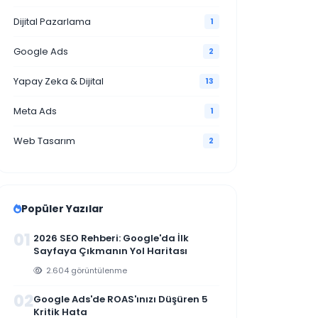
Dijital Pazarlama
1
Google Ads
2
Yapay Zeka & Dijital
13
Meta Ads
1
Web Tasarım
2
Popüler Yazılar
01
2026 SEO Rehberi: Google'da İlk
Sayfaya Çıkmanın Yol Haritası
2.604 görüntülenme
02
Google Ads'de ROAS'ınızı Düşüren 5
Kritik Hata