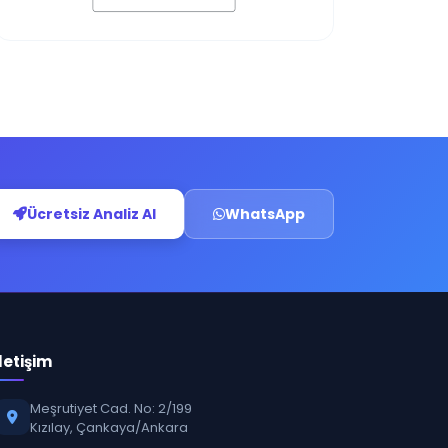
Ücretsiz Analiz Al
WhatsApp
İletişim
Meşrutiyet Cad. No: 2/199
Kızılay, Çankaya/Ankara