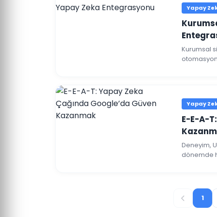
Yapay Zeka
Kurumsa
Entegra
Kurumsal si
otomasyonl
entegrasyon
Yapay Zeka
E-E-A-T
Kazanm
Deneyim, Uzm
dönemde he
nasıl güçle
1