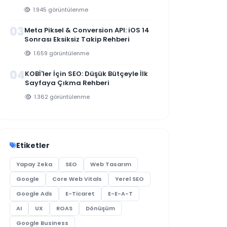
1.945 görüntülenme
03
Meta Piksel & Conversion API: iOS 14
Sonrası Eksiksiz Takip Rehberi
1.659 görüntülenme
04
KOBİ'ler İçin SEO: Düşük Bütçeyle İlk
Sayfaya Çıkma Rehberi
1.362 görüntülenme
Etiketler
Yapay Zeka
SEO
Web Tasarım
Google
Core Web Vitals
Yerel SEO
Google Ads
E-Ticaret
E-E-A-T
AI
UX
ROAS
Dönüşüm
Google Business