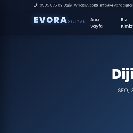
0535 875 09 32
WhatsApp
info@evoradijita
E
V
O
R
A
Ana
Biz
DIJITAL
Sayfa
Kimiz
O
— Optimization
(Performans İyileştirme)
Dij
SEO, 