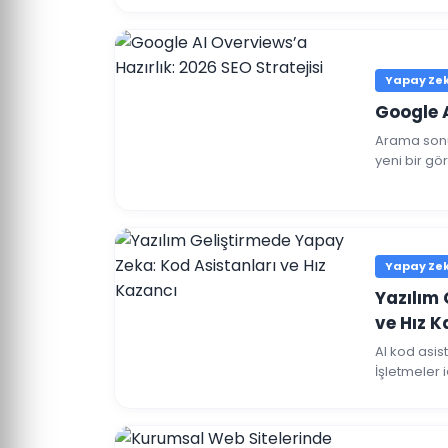
Yapay Zeka
Google A
Arama sonu
yeni bir gö
teknikleri 
Yapay Zeka
Yazılım 
ve Hız K
AI kod asist
İşletmeler 
açıklıyoruz.