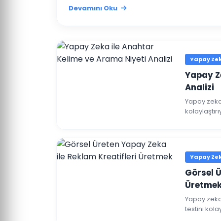
Devamını Oku
Yapay Zeka
Yapay Z
Analizi
Yapay zeka,
kolaylaştır
nasıl artıra
Yapay Zeka
Görsel Ü
Üretme
Yapay zeka 
testini kola
anlatıyoruz