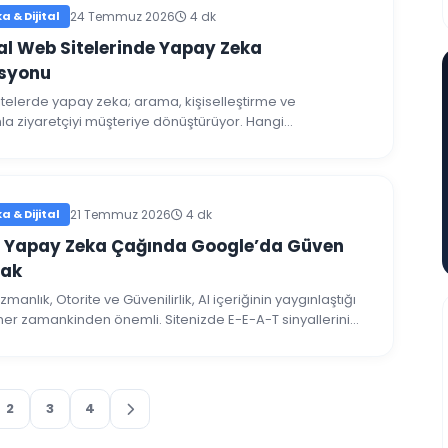
 & Dijital
24 Temmuz 2026
4 dk
l Web Sitelerinde Yapay Zeka
syonu
telerde yapay zeka; arama, kişiselleştirme ve
a ziyaretçiyi müşteriye dönüştürüyor. Hangi
ların değer kattığını anlatıyoruz.
 & Dijital
21 Temmuz 2026
4 dk
: Yapay Zeka Çağında Google’da Güven
ak
anlık, Otorite ve Güvenilirlik, AI içeriğinin yaygınlaştığı
r zamankinden önemli. Sitenizde E-E-A-T sinyallerini
ndireceğinizi açıklıyoruz.
2
3
4