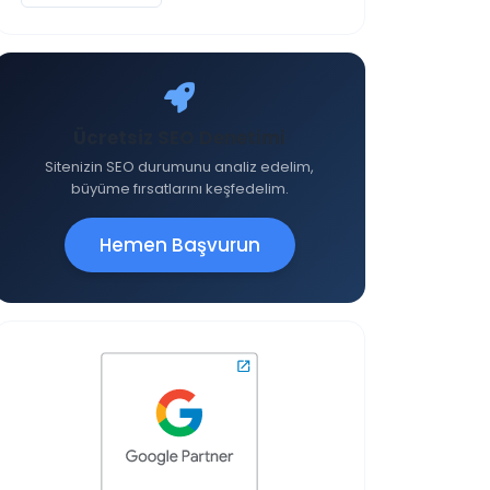
Ücretsiz SEO Denetimi
Sitenizin SEO durumunu analiz edelim,
büyüme fırsatlarını keşfedelim.
Hemen Başvurun