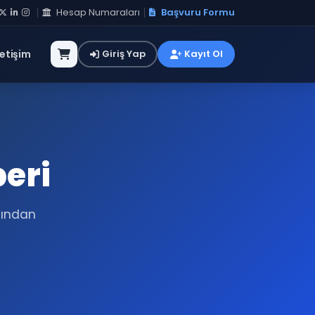
Hesap Numaraları
Başvuru Formu
letişim
Giriş Yap
Kayıt Ol
beri
sından