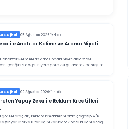
 & Dijital
05 Ağustos 2026
4 dk
eka ile Anahtar Kelime ve Arama Niyeti
 anahtar kelimelerin arkasındaki niyeti anlamayı
ıyor. İçeriğinizi doğru niyete göre kurgulayarak dönüşümü
cağınızı açıklıyoruz.
 & Dijital
02 Ağustos 2026
4 dk
reten Yapay Zeka ile Reklam Kreatifleri
k
görsel araçları, reklam kreatiflerini hızla çoğaltıp A/B
ylaştırıyor. Marka tutarlılığını koruyarak nasıl kullanılacağını
.