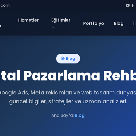
l.com
Hizmetler
Eğitimler
Portfolyo
Blog
İ
?
📝 Blog
ital Pazarlama Reh
Google Ads, Meta reklamları ve web tasarım dünya
güncel bilgiler, stratejiler ve uzman analizleri.
Ana Sayfa
Blog