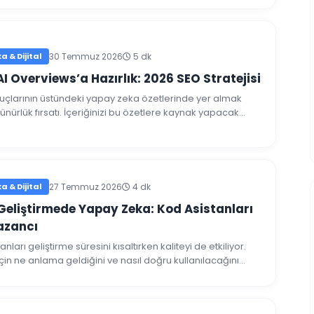
 & Dijital
30 Temmuz 2026
5 dk
I Overviews’a Hazırlık: 2026 SEO Stratejisi
çlarının üstündeki yapay zeka özetlerinde yer almak
rünürlük fırsatı. İçeriğinizi bu özetlere kaynak yapacak
paylaşıyoruz.
 & Dijital
27 Temmuz 2026
4 dk
Geliştirmede Yapay Zeka: Kod Asistanları
azancı
anları geliştirme süresini kısaltırken kaliteyi de etkiliyor.
için ne anlama geldiğini ve nasıl doğru kullanılacağını