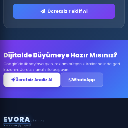
Ücretsiz Teklif Al
Dijitalde Büyümeye Hazır Mısınız?
Google'da ilk sayfaya çıkın, reklam bütçenizi katlar halinde geri
kazanın. Ücretsiz analiz ile başlayın.
Ücretsiz Analiz Al
WhatsApp
E
V
O
R
A
DIJITAL
V
— Value
(İş Değeri)