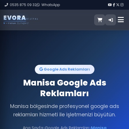
0535 875 09 32
WhatsApp
E
V
O
R
A
DIJITAL
V
— Value
(İş Değeri)
Google Ads Reklamları
Manisa Google Ads
Reklamları
Manisa bölgesinde profesyonel google ads
reklamları hizmeti ile işletmenizi büyütün.
Ana Sayfa
Google Ads Reklamları
Manisa