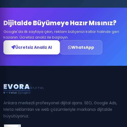
Dijitalde Büyümeye Hazır Mısınız?
Google'da ilk sayfaya çıkın, reklam bütçenizi katlar halinde geri
kazanın. Ücretsiz analiz ile başlayın.
Ücretsiz Analiz Al
WhatsApp
E
V
O
R
A
DIJITAL
V
— Value
(İş Değeri)
Ankara merkezli profesyonel dijital ajans. SEO, Google Ads,
Meta reklamları ve web çözümleriyle markanızı dijitalde
büyütüyoruz.