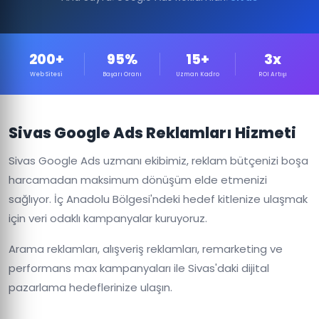
200+
95%
15+
3x
Web Sitesi
Başarı Oranı
Uzman Kadro
ROI Artışı
Sivas Google Ads Reklamları Hizmeti
Sivas Google Ads uzmanı ekibimiz, reklam bütçenizi boşa
harcamadan maksimum dönüşüm elde etmenizi
sağlıyor. İç Anadolu Bölgesi'ndeki hedef kitlenize ulaşmak
için veri odaklı kampanyalar kuruyoruz.
Arama reklamları, alışveriş reklamları, remarketing ve
performans max kampanyaları ile Sivas'daki dijital
pazarlama hedeflerinize ulaşın.