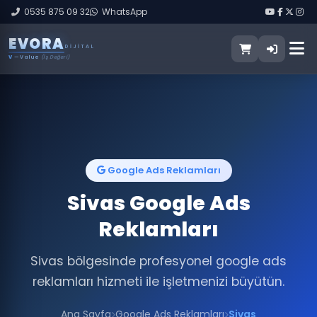
0535 875 09 32
WhatsApp
E
V
O
R
A
DIJITAL
V
— Value
(İş Değeri)
Google Ads Reklamları
Sivas Google Ads
Reklamları
Sivas bölgesinde profesyonel google ads
reklamları hizmeti ile işletmenizi büyütün.
Ana Sayfa
Google Ads Reklamları
Sivas