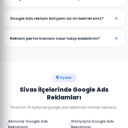
minimum bütçe önerisi ve tahmini sonuçları ücretsiz
danışmanlıkta paylaşabiliriz.
Google Ads reklamları hemen yayınlanmaya başlar. İlk
tıklamaları ve dönüşümleri genellikle kampanya
Google Ads reklam bütçemi siz mi belirlersiniz?
başladığı gün almaya başlarsınız. Optimizasyon süreci
2-4 hafta sürer.
Sivas'daki sektörünüz ve hedeflerinize göre optimum
bütçe önerisi sunuyoruz. Son karar her zaman sizindir.
Reklam performansını nasıl takip edebilirim?
Haftalık raporlar ve gerçek zamanlı dashboard erişimi
ile Sivas kampanya performansınızı her an takip
edebilirsiniz.
İlçeler
Sivas İlçelerinde Google Ads
Reklamları
Sivas'nın 16 ilçesinde google ads reklamları hizmeti veriyoruz.
Akıncılar Google Ads
Altınyayla Google Ads
Reklamları
Reklamları