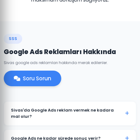
SSS
Google Ads Reklamları Hakkında
Sivas google ads reklamları hakkında merak edilenler.
Soru Sorun
Sivas'da Google Ads reklam vermek ne kadara
mal olur?
Google Ads maliyeti sektörünüze, rekabet düzeyine ve
hedef kitlenize göre değişir. Sivas'daki işletmeniz için
Google Ads ne kadar sürede sonuç verir?