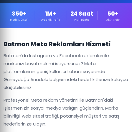
350+
1M+
24 Saat
50+
Mutlu Müşteri
Organik Trafik
Hızlı Dönüş
Aktif Proje
Batman Meta Reklamları Hizmeti
Batman'da Instagram ve Facebook reklamları ile
markanızı büyütmek mi istiyorsunuz? Meta
platformlarının geniş kullanıcı tabanı sayesinde
Güneydoğu Anadolu bölgesindeki hedef kitlenize kolayca
ulaşabilirsiniz.
Profesyonel Meta reklam yönetimi ile Batman'daki
işletmenizin sosyal medya varlığını güçlendirin. Marka
bilinirliği, web sitesi trafiği, potansiyel müşteri ve satış
hedeflerinize ulaşın.