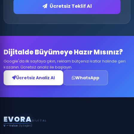
Ücretsiz Teklif Al
Dijitalde Büyümeye Hazır Mısınız?
Google'da ilk sayfaya çıkın, reklam bütçenizi katlar halinde geri
kazanın. Ücretsiz analiz ile başlayın.
Ücretsiz Analiz Al
WhatsApp
E
V
O
R
A
DIJITAL
V
— Value
(İş Değeri)