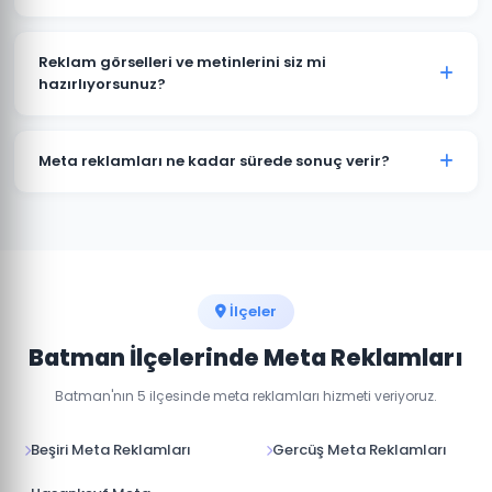
kampanyalar oluşturulabilir.
Her iki platform da Meta'ya aittir ve aynı reklam
yöneticisinden yönetilir. Batman'daki hedef kitlenizin
Reklam görselleri ve metinlerini siz mi
hangi platformda daha aktif olduğuna göre bütçe
hazırlıyorsunuz?
dağılımı yapıyoruz.
Evet, Batman'daki kampanyalarınız için profesyonel
reklam görselleri, video içerikler ve reklam metinleri
Meta reklamları ne kadar sürede sonuç verir?
hazırlıyoruz.
Meta reklamları hemen yayına girer. İlk sonuçları 24-
48 saat içinde görmeye başlarsınız. Optimum
performans için 1-2 haftalık öğrenme süreci gerekir.
İlçeler
Batman İlçelerinde Meta Reklamları
Batman'nın 5 ilçesinde meta reklamları hizmeti veriyoruz.
Beşiri Meta Reklamları
Gercüş Meta Reklamları