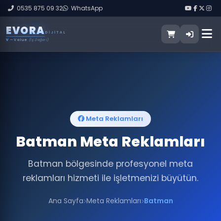
0535 875 09 32
WhatsApp
E
V
O
R
A
DIJITAL
V
— Value
(İş Değeri)
Meta Reklamları
Batman Meta Reklamları
Batman bölgesinde profesyonel meta
reklamları hizmeti ile işletmenizi büyütün.
Ana Sayfa
Meta Reklamları
Batman