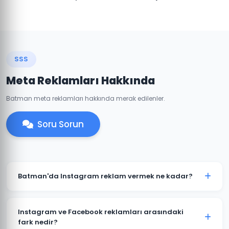
SSS
Meta Reklamları Hakkında
Batman meta reklamları hakkında merak edilenler.
Soru Sorun
Batman'da Instagram reklam vermek ne kadar?
Instagram reklam bütçesi hedeflerinize ve
sektörünüze göre değişir. Batman'daki işletmeniz için
Instagram ve Facebook reklamları arasındaki
günlük 50 TL'den başlayan bütçelerle etkili
fark nedir?