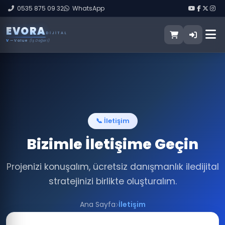
0535 875 09 32
WhatsApp
E
V
O
R
A
DIJITAL
V
— Value
(İş Değeri)
📞 İletişim
Bizimle İletişime Geçin
Projenizi konuşalım, ücretsiz danışmanlık ile
dijital
stratejinizi birlikte oluşturalım.
Ana Sayfa
İletişim