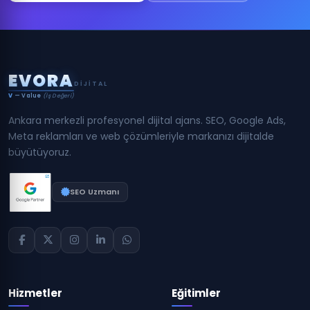
E
V
O
R
A
DIJITAL
V
— Value
(İş Değeri)
Ankara merkezli profesyonel dijital ajans. SEO, Google Ads,
Meta reklamları ve web çözümleriyle markanızı dijitalde
büyütüyoruz.
SEO Uzmanı
Hizmetler
Eğitimler