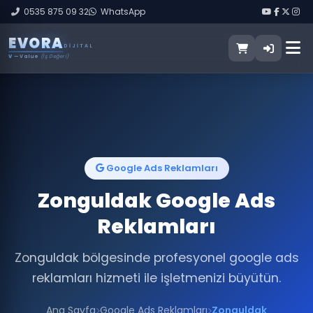
0535 875 09 32
WhatsApp
E
V
O
R
A
DIJITAL
V
— Value
(İş Değeri)
Google Ads Reklamları
Zonguldak Google Ads
Reklamları
Zonguldak bölgesinde profesyonel google ads
reklamları hizmeti ile işletmenizi büyütün.
Ana Sayfa
Google Ads Reklamları
Zonguldak