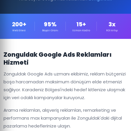
200+
95%
15+
3x
Web Sitesi
Başarı Oranı
Uzman Kadro
ROI Artışı
Zonguldak Google Ads Reklamları
Hizmeti
Zonguldak Google Ads uzmanı ekibimiz, reklam bütçenizi
boşa harcamadan maksimum dönüşüm elde etmenizi
sağlıyor. Karadeniz Bölgesi'ndeki hedef kitlenize ulaşmak
için veri odaklı kampanyalar kuruyoruz.
Arama reklamları, alışveriş reklamları, remarketing ve
performans max kampanyaları ile Zonguldak'daki dijital
pazarlama hedeflerinize ulaşın.