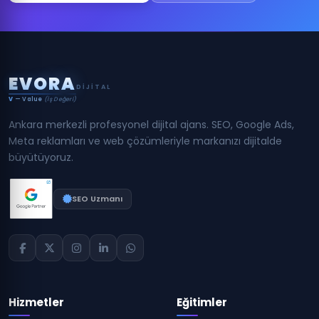
E
V
O
R
A
DIJITAL
V
— Value
(İş Değeri)
Ankara merkezli profesyonel dijital ajans. SEO, Google Ads,
Meta reklamları ve web çözümleriyle markanızı dijitalde
büyütüyoruz.
SEO Uzmanı
Hizmetler
Eğitimler