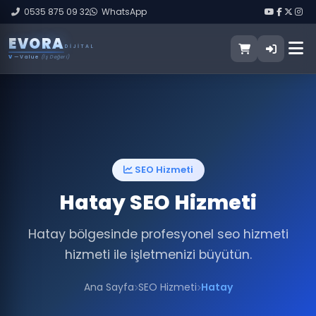
0535 875 09 32
WhatsApp
E
V
O
R
A
DIJITAL
V
— Value
(İş Değeri)
SEO Hizmeti
Hatay SEO Hizmeti
Hatay bölgesinde profesyonel seo hizmeti
hizmeti ile işletmenizi büyütün.
Ana Sayfa
SEO Hizmeti
Hatay