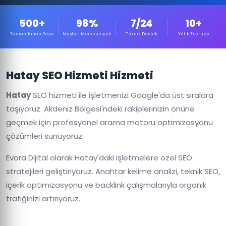
500+
98%
7/24
10+
Tamamlanan Proje
Müşteri Memnuniyeti
Teknik Destek
Yıllık Tecrübe
Hatay SEO Hizmeti Hizmeti
Hatay
SEO hizmeti ile işletmenizi Google'da üst sıralara
taşıyoruz. Akdeniz Bölgesi'ndeki rakiplerinizin önüne
geçmek için profesyonel arama motoru optimizasyonu
çözümleri sunuyoruz.
Evora Dijital olarak Hatay'daki işletmelere özel SEO
stratejileri geliştiriyoruz. Anahtar kelime analizi, teknik SEO,
içerik optimizasyonu ve backlink çalışmalarıyla organik
trafiğinizi artırıyoruz.