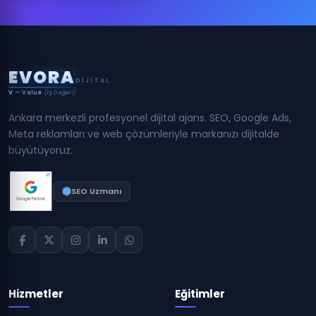
E
V
O
R
A
DIJITAL
V
— Value
(İş Değeri)
Ankara merkezli profesyonel dijital ajans. SEO, Google Ads,
Meta reklamları ve web çözümleriyle markanızı dijitalde
büyütüyoruz.
SEO Uzmanı
Hizmetler
Eğitimler