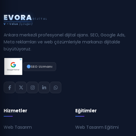
E
V
O
R
A
DIJITAL
V
— Value
(İş Değeri)
Ankara merkezli profesyonel dijital ajans. SEO, Google Ads,
Meta reklamları ve web çözümleriyle markanızı dijitalde
büyütüyoruz.
SEO Uzmanı
Hizmetler
Eğitimler
Web Tasarım
Web Tasarım Eğitimi