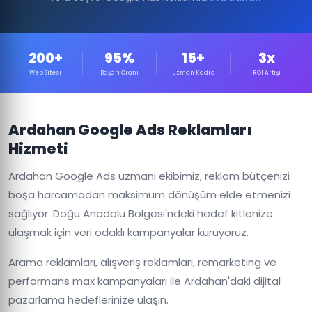
200+
95%
15+
3x
Web Sitesi
Başarı Oranı
Uzman Kadro
ROI Artışı
Ardahan Google Ads Reklamları
Hizmeti
Ardahan Google Ads uzmanı ekibimiz, reklam bütçenizi
boşa harcamadan maksimum dönüşüm elde etmenizi
sağlıyor. Doğu Anadolu Bölgesi'ndeki hedef kitlenize
ulaşmak için veri odaklı kampanyalar kuruyoruz.
Arama reklamları, alışveriş reklamları, remarketing ve
performans max kampanyaları ile Ardahan'daki dijital
pazarlama hedeflerinize ulaşın.