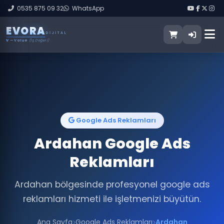
0535 875 09 32
WhatsApp
E
V
O
R
A
DIJITAL
V
— Value
(İş Değeri)
Google Ads Reklamları
Ardahan Google Ads
Reklamları
Ardahan bölgesinde profesyonel google ads
reklamları hizmeti ile işletmenizi büyütün.
Ana Sayfa
Google Ads Reklamları
Ardahan