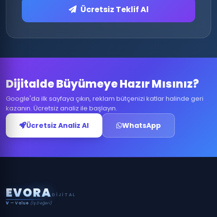
Ücretsiz Teklif Al
Dijitalde Büyümeye Hazır Mısınız?
Google'da ilk sayfaya çıkın, reklam bütçenizi katlar halinde geri
kazanın. Ücretsiz analiz ile başlayın.
Ücretsiz Analiz Al
WhatsApp
E
V
O
R
A
DIJITAL
V
— Value
(İş Değeri)