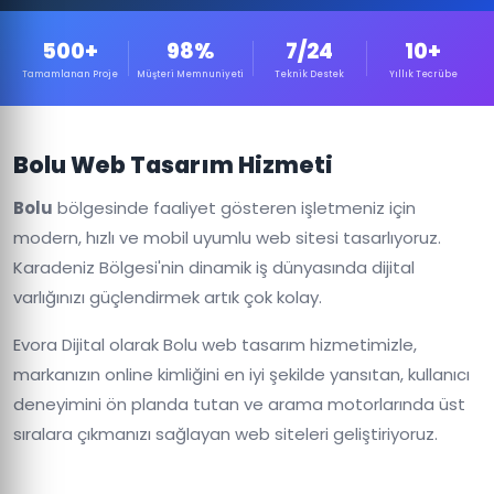
500+
98%
7/24
10+
Tamamlanan Proje
Müşteri Memnuniyeti
Teknik Destek
Yıllık Tecrübe
Bolu Web Tasarım Hizmeti
Bolu
bölgesinde faaliyet gösteren işletmeniz için
modern, hızlı ve mobil uyumlu web sitesi tasarlıyoruz.
Karadeniz Bölgesi'nin dinamik iş dünyasında dijital
varlığınızı güçlendirmek artık çok kolay.
Evora Dijital olarak Bolu web tasarım hizmetimizle,
markanızın online kimliğini en iyi şekilde yansıtan, kullanıcı
deneyimini ön planda tutan ve arama motorlarında üst
sıralara çıkmanızı sağlayan web siteleri geliştiriyoruz.