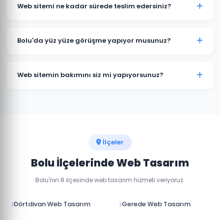
göre değişmektedir. Kurumsal web sitesi, e-ticaret
Web sitemi ne kadar sürede teslim edersiniz?
sitesi ve özel yazılım projeleri için farklı paketlerimiz
bulunmaktadır. Detaylı fiyat bilgisi için bizimle iletişime
Standart kurumsal web sitesi projeleri 7-14 iş günü, e-
geçin.
ticaret projeleri 15-30 iş günü içinde teslim
Bolu'da yüz yüze görüşme yapıyor musunuz?
edilmektedir. Projenin kapsamına göre süre değişebilir.
Evet, Bolu'daki müşterilerimizle yüz yüze veya online
görüşme imkanı sunuyoruz. Projenizin detaylarını
Web sitemin bakımını siz mi yapıyorsunuz?
birlikte değerlendirebiliriz.
Evet, teslim sonrası web sitenizin teknik bakımını,
güvenlik güncellemelerini ve içerik düzenlemelerini
yapıyoruz. Aylık bakım paketlerimiz mevcuttur.
İlçeler
Bolu İlçelerinde Web Tasarım
Bolu'nın 8 ilçesinde web tasarım hizmeti veriyoruz.
Dörtdivan Web Tasarım
Gerede Web Tasarım