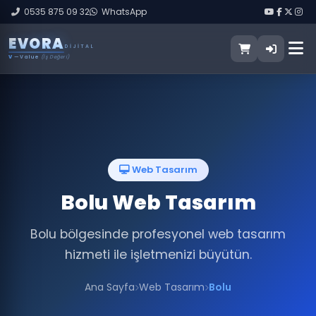
0535 875 09 32
WhatsApp
E
V
O
R
A
DIJITAL
V
— Value
(İş Değeri)
Web Tasarım
Bolu Web Tasarım
Bolu bölgesinde profesyonel web tasarım
hizmeti ile işletmenizi büyütün.
Ana Sayfa
Web Tasarım
Bolu