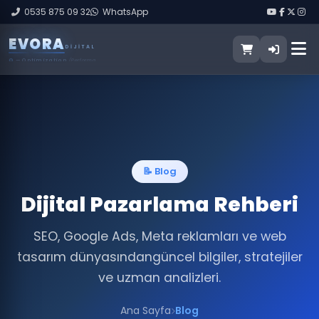
0535 875 09 32
WhatsApp
E
V
O
R
A
DIJITAL
O
— Optimization
(Performans İyileştirme)
📝 Blog
Dijital Pazarlama Rehberi
SEO, Google Ads, Meta reklamları ve web
tasarım dünyasından
güncel bilgiler, stratejiler
ve uzman analizleri.
Ana Sayfa
Blog