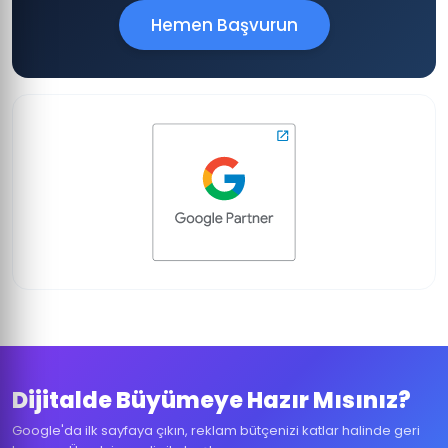
Hemen Başvurun
Dijitalde Büyümeye Hazır Mısınız?
Google'da ilk sayfaya çıkın, reklam bütçenizi katlar halinde geri