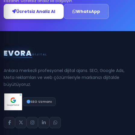
kazanın. Ücretsiz analiz ile başlayın.
Ücretsiz Analiz Al
WhatsApp
E
V
O
R
A
DIJITAL
O
— Optimization
(Performans İyileştirme)
Ankara merkezli profesyonel dijital ajans. SEO, Google Ads,
Meta reklamları ve web çözümleriyle markanızı dijitalde
büyütüyoruz.
SEO Uzmanı