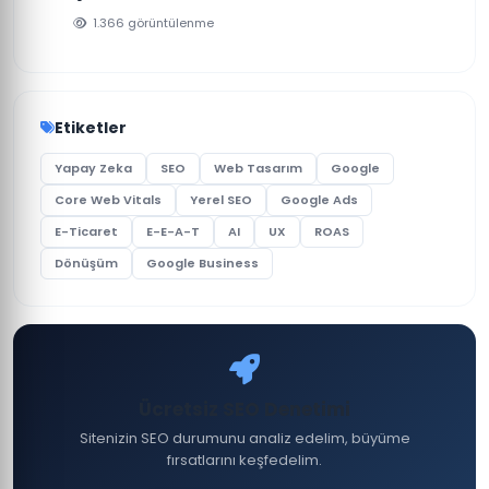
1.366 görüntülenme
Etiketler
Yapay Zeka
SEO
Web Tasarım
Google
Core Web Vitals
Yerel SEO
Google Ads
E-Ticaret
E-E-A-T
AI
UX
ROAS
Dönüşüm
Google Business
Ücretsiz SEO Denetimi
Sitenizin SEO durumunu analiz edelim, büyüme
fırsatlarını keşfedelim.