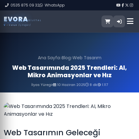
0535 875 09 32
WhatsApp
E
V
O
R
A
DIJITAL
V
— Value
(İş Değeri)
Ana Sayfa
Blog
Web Tasarım
Web Tasarımında 2025 Trendleri: AI,
Mikro Animasyonlar ve Hız
İlyas Yüregir
10 Haziran 2025
8 dk
1.117
Web Tasarımın Geleceği