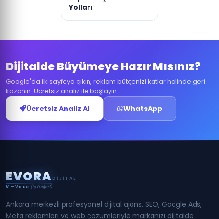
Yolları
Dijitalde Büyümeye Hazır Mısınız?
Google'da ilk sayfaya çıkın, reklam bütçenizi katlar halinde geri
kazanın. Ücretsiz analiz ile başlayın.
Ücretsiz Analiz Al
WhatsApp
E
V
O
R
A
DIJITAL
V
— Value
(İş Değeri)
Ankara merkezli profesyonel dijital ajans. SEO, Google Ads,
Meta reklamları ve web çözümleriyle markanızı dijitalde