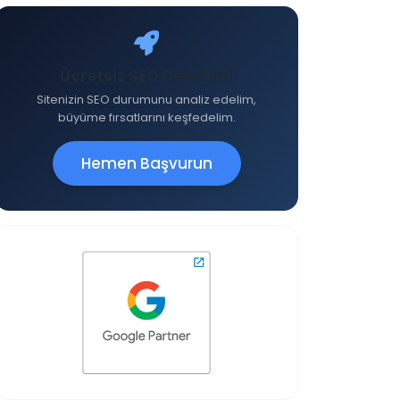
Ücretsiz SEO Denetimi
Sitenizin SEO durumunu analiz edelim,
büyüme fırsatlarını keşfedelim.
Hemen Başvurun