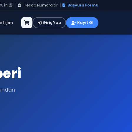
Hesap Numaraları
Başvuru Formu
letişim
Giriş Yap
Kayıt Ol
beri
sından