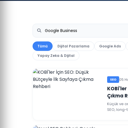
Tümü
Dijital Pazarlama
Google Ads
Yapay Zeka & Dijital
SEO
05 H
KOBİ'ler
Çıkma R
Küçük ve ort
SEO, long-t