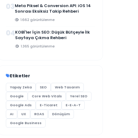
1.946 görüntülenme
03
Meta Piksel & Conversion API: iOS 14
Sonrası Eksiksiz Takip Rehberi
1.662 görüntülenme
04
KOBİ'ler İçin SEO: Düşük Bütçeyle İlk
Sayfaya Çıkma Rehberi
1.365 görüntülenme
Etiketler
Yapay Zeka
SEO
Web Tasarım
Google
Core Web Vitals
Yerel SEO
Google Ads
E-Ticaret
E-E-A-T
AI
UX
ROAS
Dönüşüm
Google Business