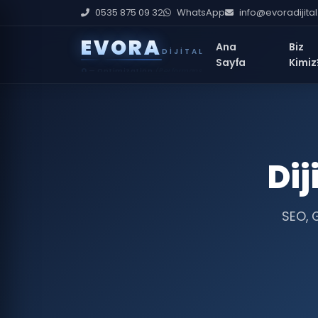
0535 875 09 32
WhatsApp
info@evoradijita
E
V
O
R
A
Ana
Biz
DIJITAL
Sayfa
Kimiz
O
— Optimization
(Performans İyileştirme)
Dij
SEO, 