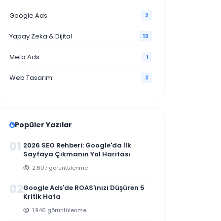
Dijital Pazarlama
1
Google Ads
2
Yapay Zeka & Dijital
13
Meta Ads
1
Web Tasarım
2
Popüler Yazılar
01
2026 SEO Rehberi: Google'da İlk
Sayfaya Çıkmanın Yol Haritası
2.607 görüntülenme
02
Google Ads'de ROAS'ınızı Düşüren 5
Kritik Hata