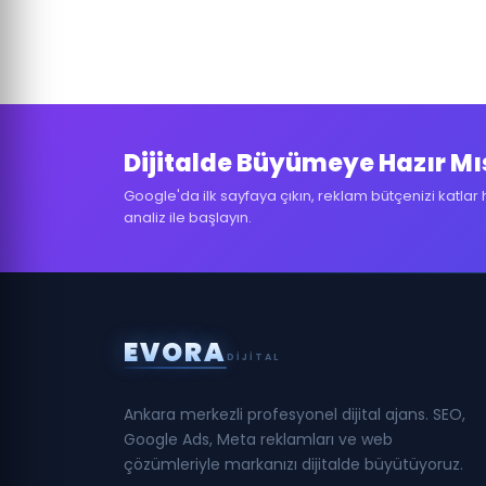
Dijitalde Büyümeye Hazır Mı
Google'da ilk sayfaya çıkın, reklam bütçenizi katlar 
analiz ile başlayın.
E
V
O
R
A
DIJITAL
O
— Optimization
(Performans İyileştirme)
Ankara merkezli profesyonel dijital ajans. SEO,
Google Ads, Meta reklamları ve web