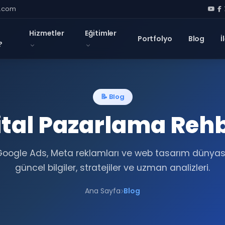
l.com
Hizmetler
Eğitimler
Portfolyo
Blog
İ
?
📝 Blog
ital Pazarlama Reh
Google Ads, Meta reklamları ve web tasarım dünya
güncel bilgiler, stratejiler ve uzman analizleri.
Ana Sayfa
Blog