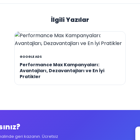
İlgili Yazılar
GOOGLE ADS
Performance Max Kampanyaları:
Avantajları, Dezavantajları ve En İyi
Pratikler
sınız?
halinde geri kazanın. Ücretsiz