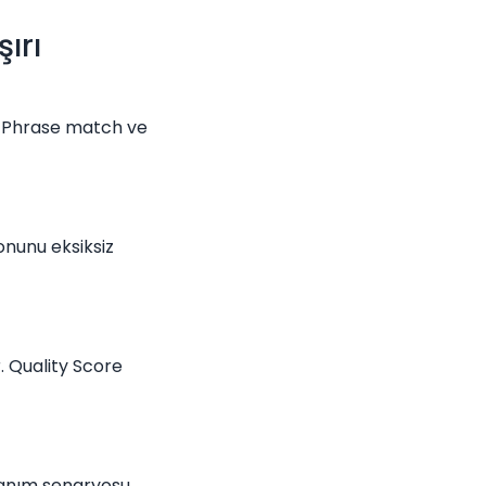
ırı
. Phrase match ve
nunu eksiksiz
. Quality Score
lanım senaryosu