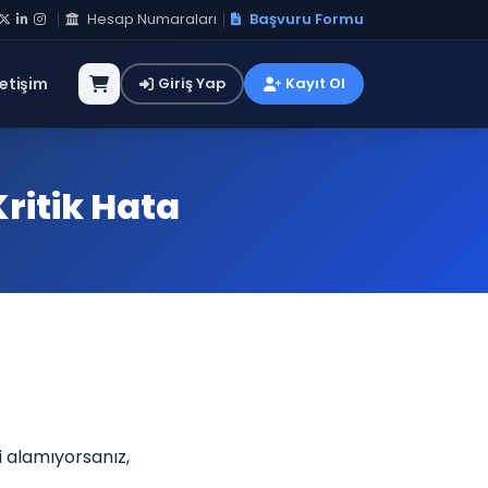
Hesap Numaraları
Başvuru Formu
letişim
Giriş Yap
Kayıt Ol
ritik Hata
 alamıyorsanız,