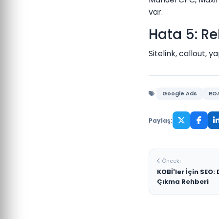
var.
Hata 5: R
Sitelink, callout, y
Google Ads
RO
Paylaş:
Önceki
KOBİ'ler İçin SEO:
Çıkma Rehberi