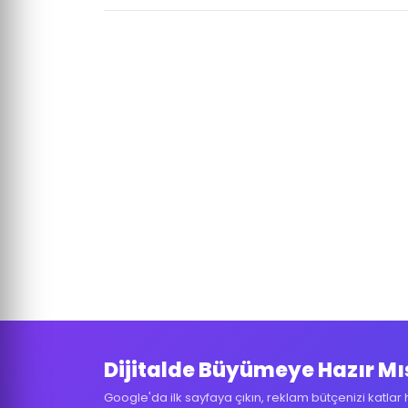
Dijitalde Büyümeye Hazır Mı
Google'da ilk sayfaya çıkın, reklam bütçenizi katlar 