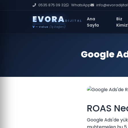
0535 875 09 32
WhatsApp
info@evoradijita
E
V
O
R
A
Ana
Biz
DIJITAL
Sayfa
Kimiz
V
— Value
(İş Değeri)
Google Ad
ROAS Ne
Google Ads'de yük
muhtemelen bu 5 h