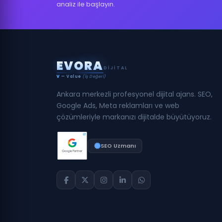
analiz ile başlayın.
E
V
O
R
A
DIJITAL
V
— Value
(İş Değeri)
Ankara merkezli profesyonel dijital ajans. SEO,
Google Ads, Meta reklamları ve web
çözümleriyle markanızı dijitalde büyütüyoruz.
SEO Uzmanı