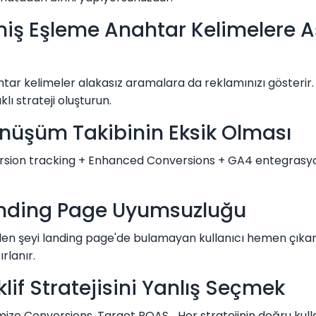
niş Eşleme Anahtar Kelimelere Aş
tar kelimeler alakasız aramalara da reklamınızı gösterir
lı strateji oluşturun.
önüşüm Takibinin Eksik Olması
sion tracking + Enhanced Conversions + GA4 entegrasyo
anding Page Uyumsuzluğu
len şeyi landing page'de bulamayan kullanıcı hemen çıkar
rlanır.
klif Stratejisini Yanlış Seçmek
ze Conversions, Target ROAS... Her stratejinin doğru kul