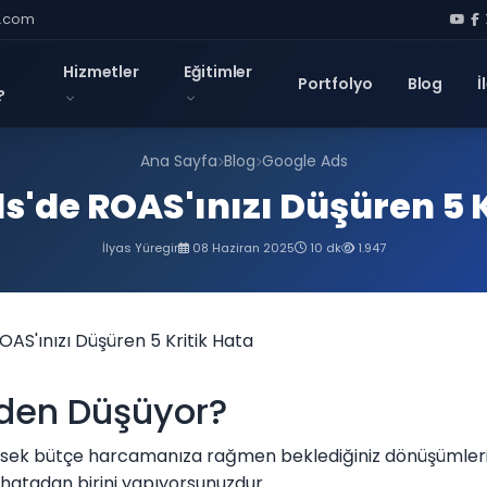
l.com
Hizmetler
Eğitimler
Portfolyo
Blog
İ
?
Ana Sayfa
Blog
Google Ads
s'de ROAS'ınızı Düşüren 5 K
İlyas Yüregir
08 Haziran 2025
10 dk
1.947
den Düşüyor?
sek bütçe harcamanıza rağmen beklediğiniz dönüşümleri
atadan birini yapıyorsunuzdur.