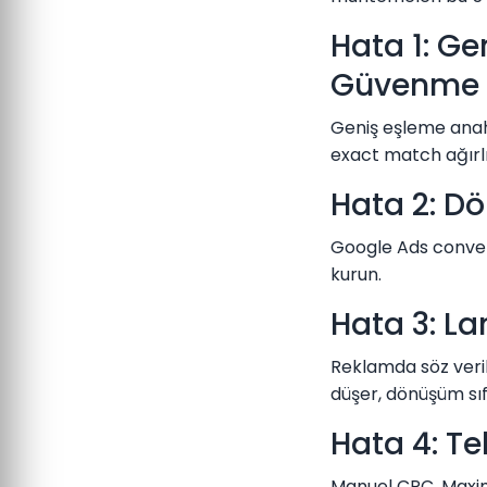
Hata 1: Ge
Güvenme
Geniş eşleme anah
exact match ağırlık
Hata 2: D
Google Ads conver
kurun.
Hata 3: L
Reklamda söz veri
düşer, dönüşüm sıfı
Hata 4: Te
Manuel CPC, Maximi