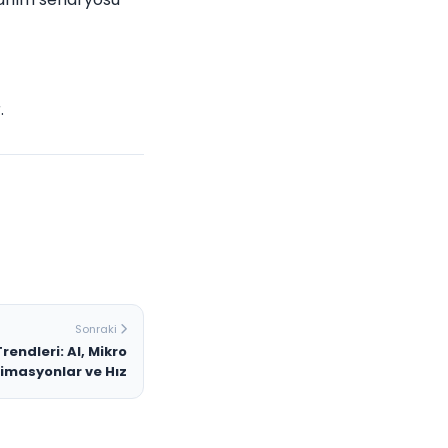
.
Sonraki
endleri: AI, Mikro
imasyonlar ve Hız