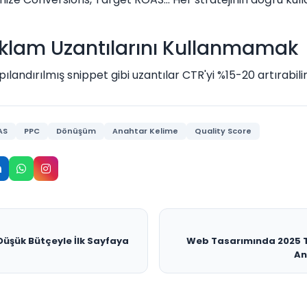
eklam Uzantılarını Kullanmamak
apılandırılmış snippet gibi uzantılar CTR'yi %15-20 artırabilir
AS
PPC
Dönüşüm
Anahtar Kelime
Quality Score
 Düşük Bütçeyle İlk Sayfaya
Web Tasarımında 2025 Tr
An